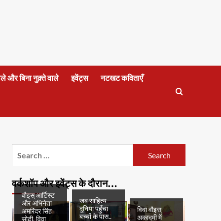
वाले और बिना नुक़्ते वाले
इवेंट्स
नटखट कविताएँ
Search
for:
वर्कशॉप और इवेंट्स के दौरान…
वौइस् आर्टिस्ट
जब साहित्य
और अभिनेता
दुनिया पहुँचा
विवा वौइस्
अमरिंदर सिंह
बच्चों के पास..
अकादमी में
सोढ़ी, विवा