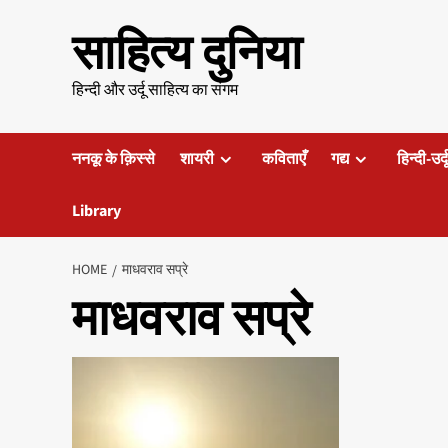
Skip
साहित्य दुनिया
to
content
हिन्दी और उर्दू साहित्य का संगम
ननकू के क़िस्से
शायरी
कविताएँ
गद्य
हिन्दी-उर्
Library
HOME
माधवराव सप्रे
माधवराव सप्रे