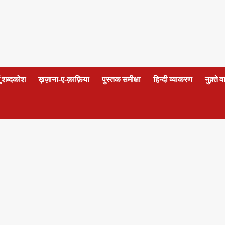
दू शब्दकोश
ख़ज़ाना-ए-क़ाफ़िया
पुस्तक समीक्षा
हिन्दी व्याकरण
नुक़्ते 