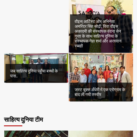
वौइस् आर्टिस्ट और अभिनेता
अमरिंदर सिंह सोढ़ी, विवा वौइस्
अकादमी की संस्थापक वंदना सेन
गुप्ता के साथ साहित्य दुनिया के
संस्थापक नेहा शर्मा और अरग़वान
रब्बही
जब साहित्य दुनिया पहुँचा बच्चों के
पास..
जस्ट बुक्स अँधेरी में एक प्रोग्राम के
बाद ली गयी तस्वीर
साहित्य दुनिया टीम