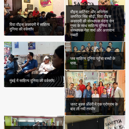
वौइस् आर्टिस्ट और अभिनेता
अमरिंदर सिंह सोढ़ी, विवा वौइस्
अकादमी की संस्थापक वंदना सेन
विवा वौइस् अकादमी में साहित्य
गुप्ता के साथ साहित्य दुनिया के
दुनिया की वर्कशॉप
संस्थापक नेहा शर्मा और अरग़वान
रब्बही
जब साहित्य दुनिया पहुँचा बच्चों के
पास..
मुंबई में साहित्य दुनिया की वर्कशॉप
जस्ट बुक्स अँधेरी में एक प्रोग्राम के
बाद ली गयी तस्वीर