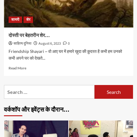
शायरी
शेर
दोस्ती पर बेहतरीन शेर…
साहित्य दुनिया
August 6, 2023
0
Friendship Shayari ~ वो आए घर में हमारे ख़ुदा की क़ुदरत है कभी हम उनको
कभी अपने घर को देखते...
Read
Read More
more
about
दोस्ती
Search
पर
for:
बेहतरीन
शेर…
वर्कशॉप और इवेंट्स के दौरान…