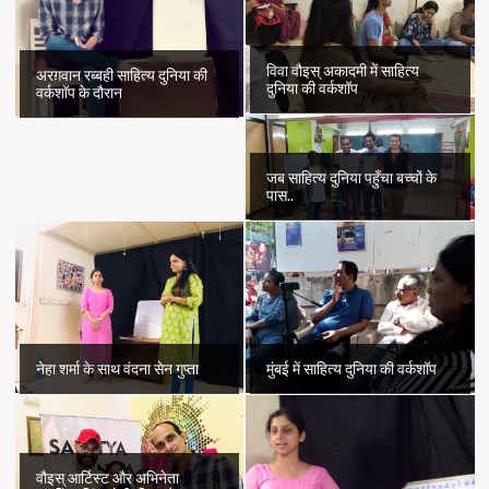
विवा वौइस् अकादमी में साहित्य
अरग़वान रब्बही साहित्य दुनिया की
दुनिया की वर्कशॉप
वर्कशॉप के दौरान
जब साहित्य दुनिया पहुँचा बच्चों के
पास..
नेहा शर्मा के साथ वंदना सेन गुप्ता
मुंबई में साहित्य दुनिया की वर्कशॉप
वौइस् आर्टिस्ट और अभिनेता