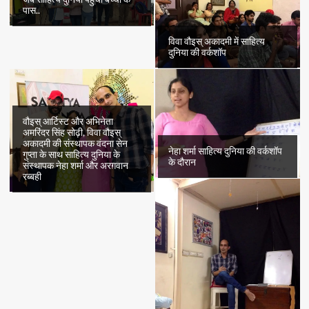
पास..
विवा वौइस् अकादमी में साहित्य
दुनिया की वर्कशॉप
वौइस् आर्टिस्ट और अभिनेता
अमरिंदर सिंह सोढ़ी, विवा वौइस्
अकादमी की संस्थापक वंदना सेन
नेहा शर्मा साहित्य दुनिया की वर्कशॉप
गुप्ता के साथ साहित्य दुनिया के
के दौरान
संस्थापक नेहा शर्मा और अरग़वान
रब्बही