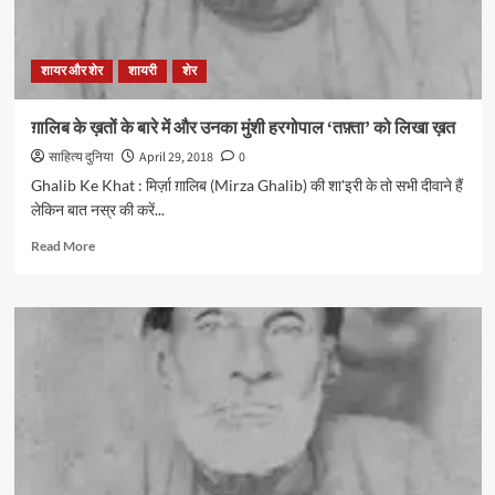
शायर और शेर
शायरी
शेर
ग़ालिब के ख़तों के बारे में और उनका मुंशी हरगोपाल ‘तफ़्ता’ को लिखा ख़त
साहित्य दुनिया
April 29, 2018
0
Ghalib Ke Khat : मिर्ज़ा ग़ालिब (Mirza Ghalib) की शा'इरी के तो सभी दीवाने हैं
लेकिन बात नस्र की करें...
Read
Read More
more
about
ग़ालिब
के
ख़तों
के
बारे
में
और
उनका
मुंशी
हरगोपाल