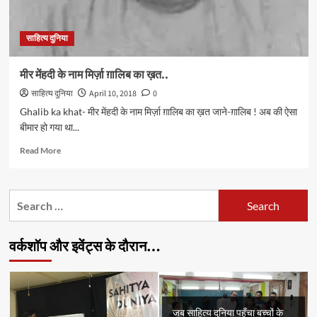
‘तफ़्ता’
को
साहित्य दुनिया
लिखा
ख़त
मीर मेंहदी के नाम मिर्ज़ा ग़ालिब का ख़त..
साहित्य दुनिया
April 10, 2018
0
Ghalib ka khat- मीर मेंहदी के नाम मिर्ज़ा ग़ालिब का ख़त जाने-ग़ालिब ! अब की ऐसा
बीमार हो गया था...
Read
Read More
more
about
मीर
Search
मेंहदी
for:
के
नाम
वर्कशॉप और इवेंट्स के दौरान…
मिर्ज़ा
ग़ालिब
का
ख़त..
जब साहित्य दुनिया पहुँचा बच्चों के