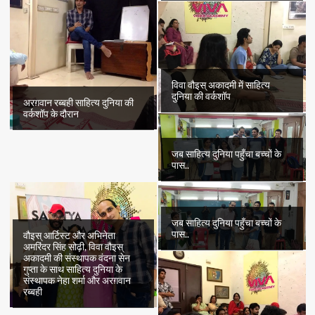
विवा वौइस् अकादमी में साहित्य
दुनिया की वर्कशॉप
अरग़वान रब्बही साहित्य दुनिया की
वर्कशॉप के दौरान
जब साहित्य दुनिया पहुँचा बच्चों के
पास..
जब साहित्य दुनिया पहुँचा बच्चों के
पास..
वौइस् आर्टिस्ट और अभिनेता
अमरिंदर सिंह सोढ़ी, विवा वौइस्
अकादमी की संस्थापक वंदना सेन
गुप्ता के साथ साहित्य दुनिया के
संस्थापक नेहा शर्मा और अरग़वान
रब्बही