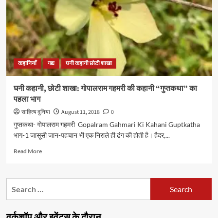
कहानी
“गुप्तकथा”
का
चौथा
भाग
कहानियाँ
गद्य
घनी कहानी छोटी शाखा
घनी कहानी, छोटी शाखा: गोपालराम गहमरी की कहानी “गुप्तकथा” का
पहला भाग
साहित्य दुनिया
August 11, 2018
0
गुप्तकथा- गोपालराम गहमरी Gopalram Gahmari Ki Kahani Guptkatha
भाग-1 जासूसी जान-पहचान भी एक निराले ही ढंग की होती है। हैदर,...
Read
Read More
more
about
घनी
Search
कहानी,
for:
छोटी
शाखा:
वर्कशॉप और इवेंट्स के दौरान…
गोपालराम