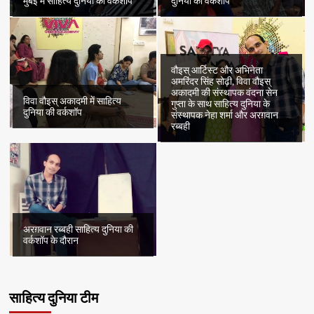
मुंबई में साहित्य दुनिया की वर्कशॉप
दुनिया की वर्कशॉप
वौइस् आर्टिस्ट और अभिनेता
अमरिंदर सिंह सोढ़ी, विवा वौइस्
अकादमी की संस्थापक वंदना सेन
विवा वौइस् अकादमी में साहित्य
गुप्ता के साथ साहित्य दुनिया के
दुनिया की वर्कशॉप
संस्थापक नेहा शर्मा और अरग़वान
रब्बही
अरग़वान रब्बही साहित्य दुनिया की
वर्कशॉप के दौरान
साहित्य दुनिया टीम