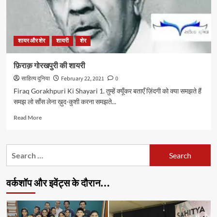
शायर और शेर
शायरी
शेर
फ़िराक़ गोरखपुरी की शायरी
साहित्य दुनिया
February 22, 2021
0
Firaq Gorakhpuri Ki Shayari 1. तुम्हें क्यूँकर बताएँ ज़िंदगी को क्या समझते हैं
समझ लो साँस लेना ख़ुद-कुशी करना समझते...
Read
Read More
more
about
फ़िराक़
Search
गोरखपुरी
for:
की
शायरी
वर्कशॉप और इवेंट्स के दौरान…