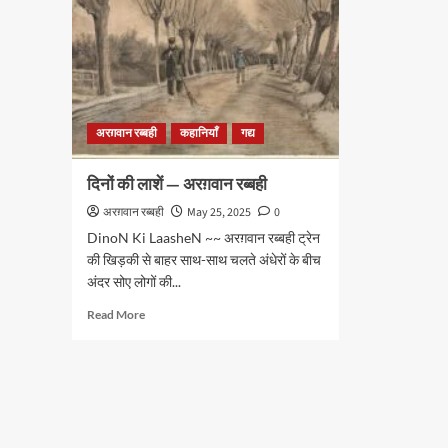
अरग़वान रब्बही
कहानियाँ
गद्य
दिनों की लाशें — अरग़वान रब्बही
अरग़वान रब्बही
May 25, 2025
0
DinoN Ki LaasheN ~~ अरग़वान रब्बही ट्रेन
की खिड़की से बाहर साथ-साथ चलते अंधेरों के बीच
अंदर सोए लोगों की...
Read
Read More
more
about
दिनों
की
लाशें
—
अरग़वान