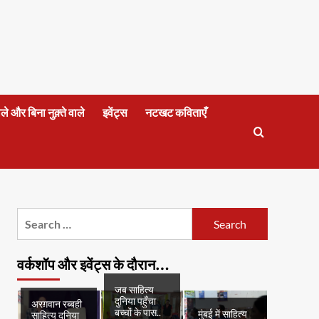
वाले और बिना नुक़्ते वाले
इवेंट्स
नटखट कविताएँ
Search
for:
वर्कशॉप और इवेंट्स के दौरान…
जब साहित्य
दुनिया पहुँचा
अरग़वान रब्बही
बच्चों के पास..
मुंबई में साहित्य
साहित्य दुनिया