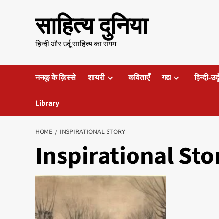
Skip
साहित्य दुनिया
to
content
हिन्दी और उर्दू साहित्य का संगम
ननकू के क़िस्से
शायरी
कविताएँ
गद्य
हिन्दी-उर्
Library
HOME
INSPIRATIONAL STORY
Inspirational Sto