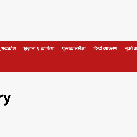
दू शब्दकोश
ख़ज़ाना-ए-क़ाफ़िया
पुस्तक समीक्षा
हिन्दी व्याकरण
नुक़्ते 
ry