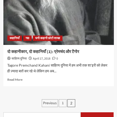
प्रेमचंद
की
‘ईदगाह’
का
पहला
भाग..
कहानियाँ
गद्य
घनी कहानी छोटी शाखा
दो कहानीकार, दो कहानियाँ (1): प्रेमचंद और टैगोर
साहित्य दुनिया
April 17, 2018
0
Tagore Premchand Kahani साहित्य दुनिया में हम अभी तक शा'इरी को लेकर
ही ज़्यादा बातें कर रहे थे लेकिन हम अब...
Read
Read More
more
about
दो
कहानीकार,
Posts
Previous
1
2
दो
pagination
कहानियाँ
(1):
Search