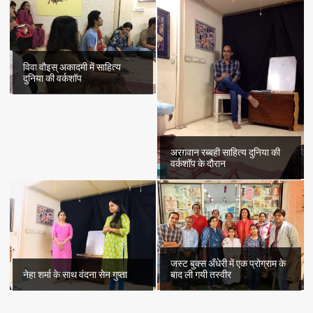
विवा वौइस् अकादमी में साहित्य
दुनिया की वर्कशॉप
अरग़वान रब्बही साहित्य दुनिया की
वर्कशॉप के दौरान
जस्ट बुक्स अँधेरी में एक प्रोग्राम के
नेहा शर्मा के साथ वंदना सेन गुप्ता
बाद ली गयी तस्वीर