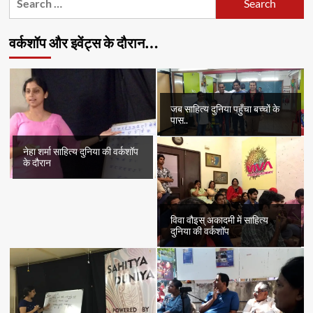
प्रेमचंद
for:
और
टैगोर
वर्कशॉप और इवेंट्स के दौरान…
जब साहित्य दुनिया पहुँचा बच्चों के
पास..
नेहा शर्मा साहित्य दुनिया की वर्कशॉप
के दौरान
विवा वौइस् अकादमी में साहित्य
दुनिया की वर्कशॉप