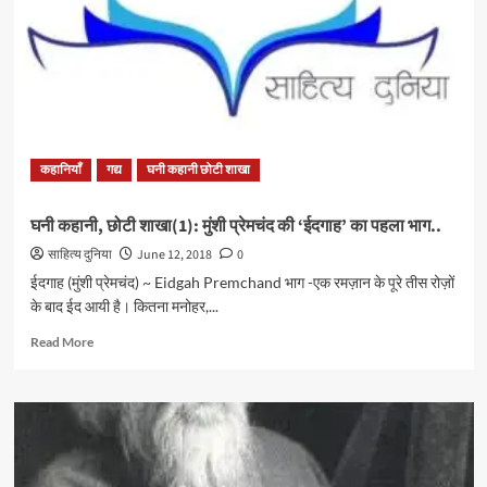
मुंशी
प्रेमचंद
की
कहानी
“विनोद”
का
पहला
भाग
कहानियाँ
गद्य
घनी कहानी छोटी शाखा
घनी कहानी, छोटी शाखा(1): मुंशी प्रेमचंद की ‘ईदगाह’ का पहला भाग..
साहित्य दुनिया
June 12, 2018
0
ईदगाह (मुंशी प्रेमचंद) ~ Eidgah Premchand भाग -एक रमज़ान के पूरे तीस रोज़ों
के बाद ईद आयी है। कितना मनोहर,...
Read
Read More
more
about
घनी
कहानी,
छोटी
शाखा(1):
मुंशी