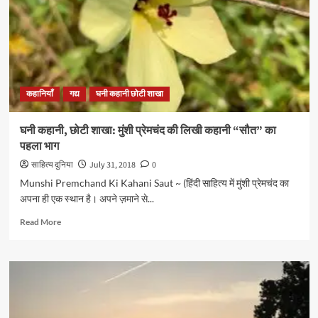
प्रेमचंद
की
लिखी
कहानी
“सौत”
का
अंतिम
कहानियाँ
गद्य
घनी कहानी छोटी शाखा
भाग
घनी कहानी, छोटी शाखा: मुंशी प्रेमचंद की लिखी कहानी “सौत” का
पहला भाग
साहित्य दुनिया
July 31, 2018
0
Munshi Premchand Ki Kahani Saut ~ (हिंदी साहित्य में मुंशी प्रेमचंद का
अपना ही एक स्थान है। अपने ज़माने से...
Read
Read More
more
about
घनी
कहानी,
छोटी
शाखा:
मुंशी