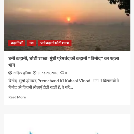
प्रेमचंद
की
लिखी
कहानी
“सौत”
का
पहला
कहानियाँ
गद्य
घनी कहानी छोटी शाखा
भाग
घनी कहानी, छोटी शाखा- मुंशी प्रेमचंद की कहानी “विनोद” का पहला
भाग
साहित्य दुनिया
June 28, 2018
0
विनोद- मुंशी प्रेमचंद Premchand Ki Kahani Vinod भाग-1 विद्यालयों में
विनोद की जितनी लीलाएँ होती रहती हैं, वे यदि...
Read
Read More
more
about
घनी
कहानी,
छोटी
शाखा-