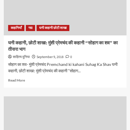
कहानी
“कोई
दुःख
न
हो
कहानियाँ
गद्य
घनी कहानी छोटी शाखा
तो
बकरी
ख़रीद
घनी कहानी, छोटी शाखा: मुंशी प्रेमचंद की कहानी “सोहाग का शव” का
लो”
तीसरा भाग
का
पहला
साहित्य दुनिया
September 9, 2018
0
भाग
सोहाग का शव- मुंशी प्रेमचंद Premchand ki kahani Suhag Ka Shav घनी
कहानी, छोटी शाखा: मुंशी प्रेमचंद की कहानी “सोहाग...
Read
Read More
more
about
घनी
कहानी,
छोटी
शाखा:
मुंशी
प्रेमचंद
की