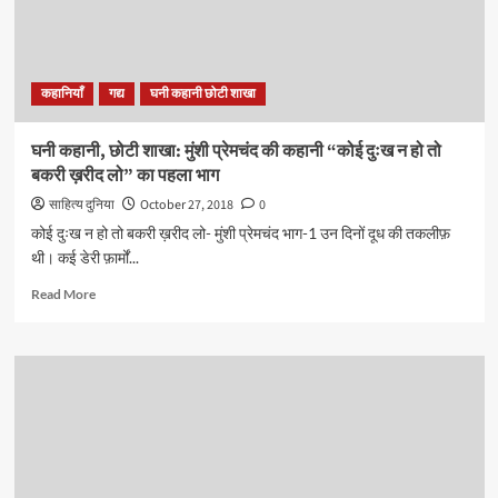
कहानियाँ
गद्य
घनी कहानी छोटी शाखा
घनी कहानी, छोटी शाखा: मुंशी प्रेमचंद की कहानी “कोई दुःख न हो तो
बकरी ख़रीद लो” का पहला भाग
साहित्य दुनिया
October 27, 2018
0
कोई दुःख न हो तो बकरी ख़रीद लो- मुंशी प्रेमचंद भाग-1 उन दिनों दूध की तकलीफ़
थी। कई डेरी फ़ार्मों...
Read
Read More
more
about
घनी
कहानी,
छोटी
शाखा:
मुंशी
प्रेमचंद
की