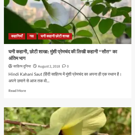
की
कहानी
“सोहाग
का
शव”
का
कहानियाँ
गद्य
घनी कहानी छोटी शाखा
दूसरा
भाग
घनी कहानी, छोटी शाखा: मुंशी प्रेमचंद की लिखी कहानी “सौत” का
अंतिम भाग
साहित्य दुनिया
August 2, 2018
0
Hindi Kahani Saut (हिंदी साहित्य में मुंशी प्रेमचंद का अपना ही एक स्थान है।
अपने ज़माने से आज तक वो...
Read
Read More
more
about
घनी
कहानी,
छोटी
शाखा:
मुंशी