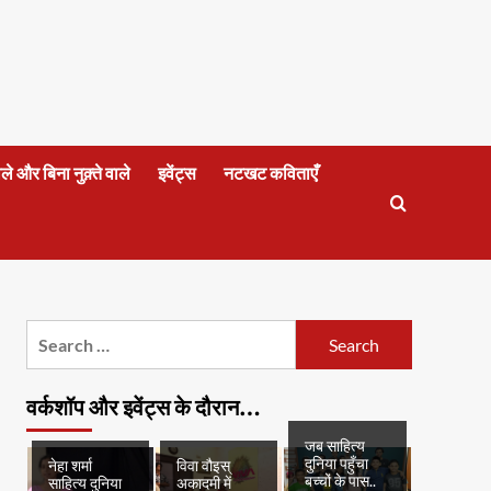
वाले और बिना नुक़्ते वाले
इवेंट्स
नटखट कविताएँ
Search
for:
वर्कशॉप और इवेंट्स के दौरान…
जब साहित्य
दुनिया पहुँचा
नेहा शर्मा
विवा वौइस्
बच्चों के पास..
साहित्य दुनिया
अकादमी में