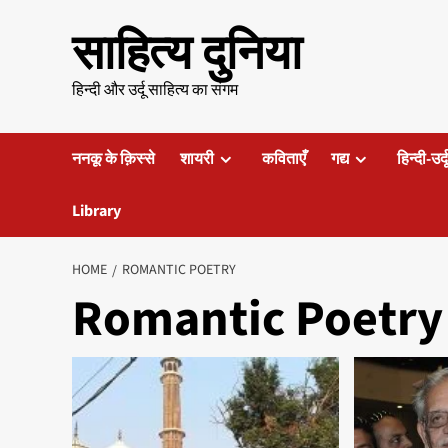
Skip
साहित्य दुनिया
to
content
हिन्दी और उर्दू साहित्य का संगम
ननकू के क़िस्से
शायरी
कविताएँ
गद्य
हिन्दी-उर्
Library
HOME
ROMANTIC POETRY
Romantic Poetry