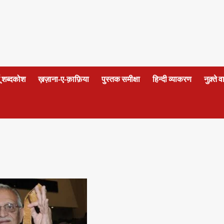
दू शब्दकोश
ख़ज़ाना-ए-क़ाफ़िया
पुस्तक समीक्षा
हिन्दी व्याकरण
नुक़्ते 