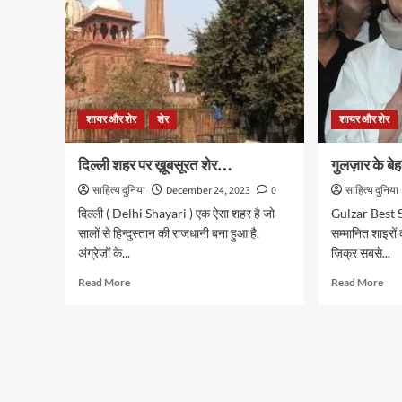
शायर और शेर
शेर
शायर और शेर
दिल्ली शहर पर ख़ूबसूरत शेर…
गुलज़ार के बे
साहित्य दुनिया
December 24, 2023
0
साहित्य दुनिया
दिल्ली ( Delhi Shayari ) एक ऐसा शहर है जो
Gulzar Best S
सालों से हिन्दुस्तान की राजधानी बना हुआ है.
सम्मानित शाइरों
अंग्रेज़ों के...
ज़िक्र सबसे...
Read
Rea
Read More
Read More
more
mor
about
abo
दिल्ली
गुलज़
शहर
के
पर
बेहत
ख़ूबसूरत
शेर..
शेर…