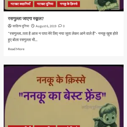
नटखट कहानियाँ
नटखट दुनिया
ननकू के क़िस्से
रसगुल्ला जाएगा स्कूल?
साहित्य दुनिया
August 6, 2019
0
"रसगुल्ला..पता है आज न पापा मेरे लिए नया जूता लेकर आने वाले हैं"- ननकू ख़ुश होते
हुए बोला रसगुल्ला भी...
Read
Read More
more
about
रसगुल्ला
जाएगा
स्कूल?