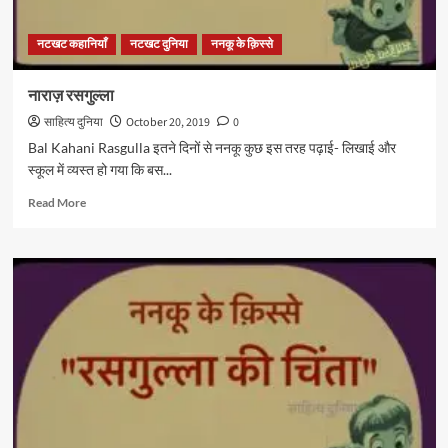
नटखट कहानियाँ
नटखट दुनिया
ननकू के क़िस्से
नाराज़ रसगुल्ला
साहित्य दुनिया
October 20, 2019
0
Bal Kahani Rasgulla इतने दिनों से ननकू कुछ इस तरह पढ़ाई- लिखाई और
स्कूल में व्यस्त हो गया कि बस...
Read
Read More
more
about
नाराज़
रसगुल्ला