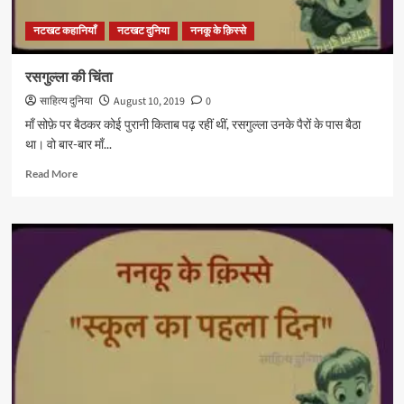
नटखट कहानियाँ
नटखट दुनिया
ननकू के क़िस्से
रसगुल्ला की चिंता
साहित्य दुनिया
August 10, 2019
0
माँ सोफ़े पर बैठकर कोई पुरानी किताब पढ़ रहीं थीं, रसगुल्ला उनके पैरों के पास बैठा
था। वो बार-बार माँ...
Read
Read More
more
about
रसगुल्ला
की
चिंता