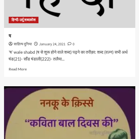
हिन्दी-उर्दू शब्दकोश
ष
साहित्य दुनिया
January 24, 2021
0
'ष' wale shabd (ष से शुरू होने वाले शब्द) पढ़ने का तरीक़ा: शब्द (वज़्न) सभी अर्थ
षंड(21)- साँड षंडाली(222)- तलैया...
Read
Read More
more
about
ष