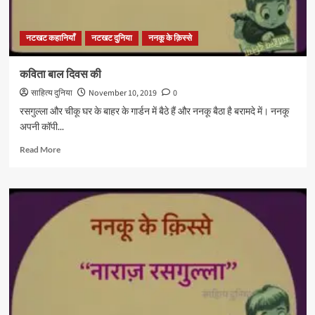
नटखट कहानियाँ
नटखट दुनिया
ननकू के क़िस्से
कविता बाल दिवस की
साहित्य दुनिया
November 10, 2019
0
रसगुल्ला और चीकू घर के बाहर के गार्डन में बैठे हैं और ननकू बैठा है बरामदे में। ननकू
अपनी कॉपी...
Read
Read More
more
about
कविता
बाल
दिवस
की