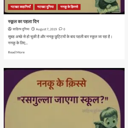
नटखट कहानियाँ
नटखट दुनिया
ननकू के क़िस्से
स्कूल का पहला दिन
साहित्य दुनिया
August 7, 2019
0
सुबह अच्छे से हो चुकी है और ननकू छुट्टियों के बाद पहली बार स्कूल जा रहा है।
ननकू के लिए...
Read
Read More
more
about
स्कूल
का
पहला
दिन