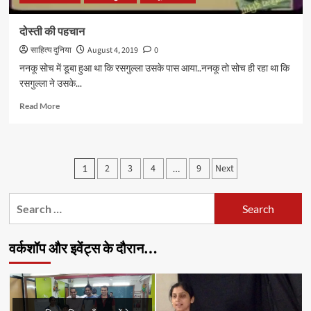
दोस्ती की पहचान
साहित्य दुनिया
August 4, 2019
0
ननकू सोच में डूबा हुआ था कि रसगुल्ला उसके पास आया..ननकू तो सोच ही रहा था कि
रसगुल्ला ने उसके...
Read
Read More
more
about
दोस्ती
की
Posts
2
3
4
9
Next
1
…
पहचान
pagination
Search
for:
वर्कशॉप और इवेंट्स के दौरान…