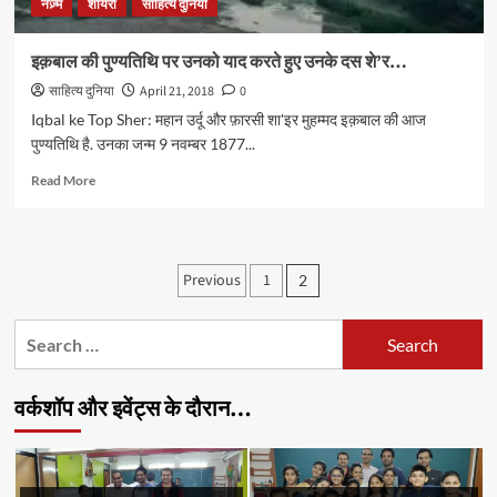
नज़्म
शायरी
साहित्य दुनिया
इक़बाल की पुण्यतिथि पर उनको याद करते हुए उनके दस शे’र…
साहित्य दुनिया
April 21, 2018
0
Iqbal ke Top Sher: महान उर्दू और फ़ारसी शा'इर मुहम्मद इक़बाल की आज
पुण्यतिथि है. उनका जन्म 9 नवम्बर 1877...
Read
Read More
more
about
इक़बाल
की
Posts
Previous
1
2
पुण्यतिथि
pagination
पर
उनको
Search
याद
for:
करते
हुए
वर्कशॉप और इवेंट्स के दौरान…
उनके
दस
शे’र…