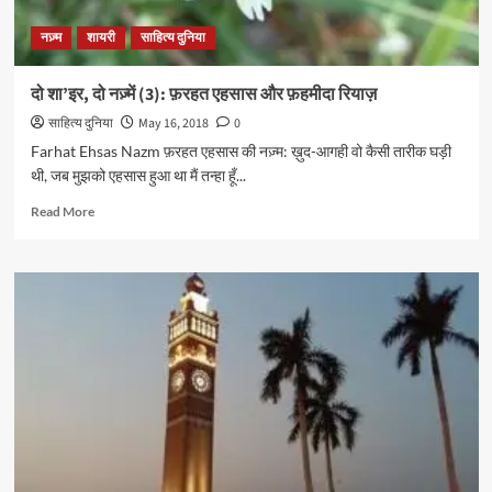
नज़्म
शायरी
साहित्य दुनिया
दो शा’इर, दो नज़्में (3): फ़रहत एहसास और फ़हमीदा रियाज़
साहित्य दुनिया
May 16, 2018
0
Farhat Ehsas Nazm फ़रहत एहसास की नज़्म: ख़ुद-आगही वो कैसी तारीक घड़ी
थी, जब मुझको एहसास हुआ था मैं तन्हा हूँ...
Read
Read More
more
about
दो
शा’इर,
दो
नज़्में
(3):
फ़रहत
एहसास
और
फ़हमीदा
रियाज़