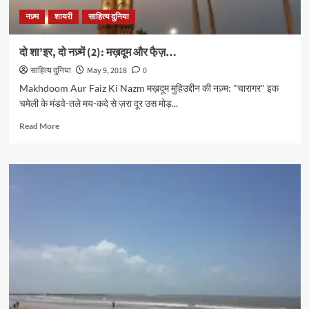
नज़्म
शायरी
साहित्य दुनिया
दो शा’इर, दो नज़्में (2): मख़दूम और फै़ज़…
साहित्य दुनिया
May 9, 2018
0
Makhdoom Aur Faiz Ki Nazm मख़दूम मुहिउद्दीन की नज़्म: "चारागर" इक
चमेली के मंडवे-तले मय-कदे से ज़रा दूर उस मोड़...
Read
Read More
more
about
दो
शा’इर,
दो
नज़्में
(2):
मख़दूम
और
फै़ज़…