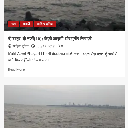
नज़्म
शायरी
साहित्य दुनिया
दो शाइर, दो नज़्में(10): कैफ़ी आज़मी और मुनीर नियाज़ी
साहित्य दुनिया
July 17, 2018
0
Kaifi Azmi Shayari Hindi कैफ़ी आज़मी की नज़्म- दाएरा रोज़ बढ़ता हूँ जहाँ से
आगे, फिर वहीं लौट के आ जाता...
Read
Read More
more
about
दो
शाइर,
दो
नज़्में(10):
कैफ़ी
आज़मी
और
मुनीर