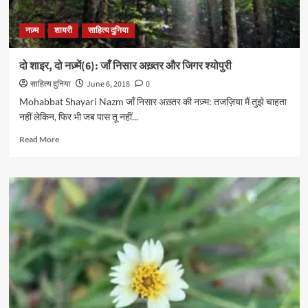
नज़्म
शायरी
साहित्य दुनिया
दो शाइर, दो नज़्में(6): जाँ निसार अख़्तर और जिगर श्योपुरी
साहित्य दुनिया
June 6, 2018
0
Mohabbat Shayari Nazm जाँ निसार अख़्तर की नज़्म: तजज़िया मैं तुझे चाहता
नहीं लेकिन, फिर भी जब पास तू नहीं...
Read
Read More
more
about
दो
शाइर,
दो
नज़्में(6):
जाँ
निसार
अख़्तर
और
जिगर
श्योपुरी