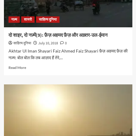
देहलवी
नज़्म
शायरी
साहित्य दुनिया
दो शाइर, दो नज़्में(9): फ़ैज़ अहमद फ़ैज़ और अख़्तर-उल-ईमान
साहित्य दुनिया
July 10, 2018
0
Akhtar Ul Iman Shayari Faiz Ahmed Faiz Shayari फ़ैज़ अहमद फ़ैज़ की
नज़्म: बोल बोल कि लब आज़ाद हैं तेरे,...
Read
Read More
more
about
दो
शाइर,
दो
नज़्में(9):
फ़ैज़
अहमद
फ़ैज़
और
अख़्तर-
उल-