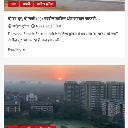
नज़्म
शायरी
साहित्य दुनिया
दो शा’इर, दो नज़्में (1): परवीन शाकिर और सरदार जाफ़री…
साहित्य दुनिया
May 2, 2018
0
Parveen Shakir Sardar Jafri: साहित्य दुनिया में हम आज 'दो शा'इर, दो नज़्में'
सीरीज़ शुरू'अ कर रहे हैं.आज हम परवीन...
Read
Read More
more
about
दो
शा’इर,
दो
नज़्में
(1):
परवीन
शाकिर
और
सरदार
जाफ़री…