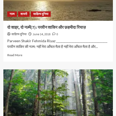
ईमान
नज़्म
शायरी
साहित्य दुनिया
दो शाइर, दो नज़्में(7): परवीन शाकिर और फ़हमीदा रियाज़
साहित्य दुनिया
June 14, 2018
0
Parveen Shakir Fehmida Riyaz _________________________________
परवीन शाकिर की नज़्म: नहीं मेरा आँचल मैला है नहीं मेरा आँचल मैला है और...
Read
Read More
more
about
दो
शाइर,
दो
नज़्में(7):
परवीन
शाकिर
और
फ़हमीदा
रियाज़