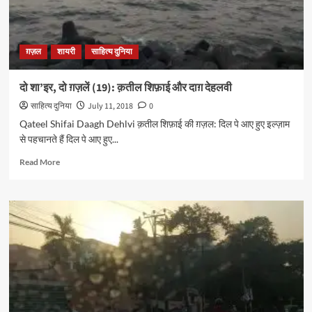
नियाज़ी
ग़ज़ल
शायरी
साहित्य दुनिया
दो शा’इर, दो ग़ज़लें (19): क़तील शिफ़ाई और दाग़ देहलवी
साहित्य दुनिया
July 11, 2018
0
Qateel Shifai Daagh Dehlvi क़तील शिफ़ाई की ग़ज़ल: दिल पे आए हुए इल्ज़ाम
से पहचानते हैं दिल पे आए हुए...
Read
Read More
more
about
दो
शा’इर,
दो
ग़ज़लें
(19):
क़तील
शिफ़ाई
और
दाग़