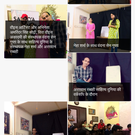
वौइस् आर्टिस्ट और अभिनेता
अमरिंदर सिंह सोढ़ी, विवा वौइस्
अकादमी की संस्थापक वंदना सेन
गुप्ता के साथ साहित्य दुनिया के
नेहा शर्मा के साथ वंदना सेन गुप्ता
संस्थापक नेहा शर्मा और अरग़वान
रब्बही
अरग़वान रब्बही साहित्य दुनिया की
वर्कशॉप के दौरान