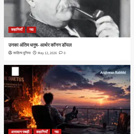
कहानियाँ
गद्य
उनका अंतिम धनुष- आर्थर कॉनन डॉयल
साहित्य दुनिया
May 12, 2026
0
अरग़वान रब्बही
कहानियाँ
गद्य