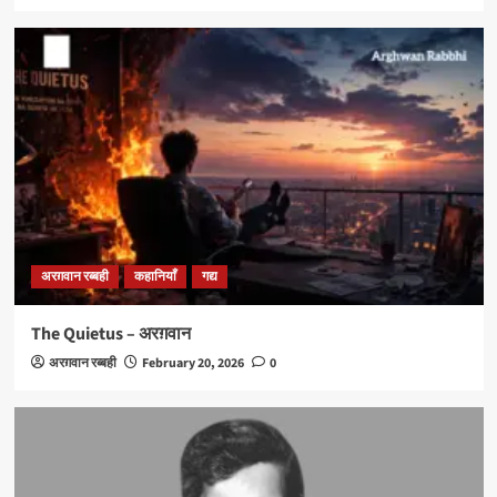
अरग़वान रब्बही
कहानियाँ
गद्य
The Quietus – अरग़वान
अरग़वान रब्बही
February 20, 2026
0