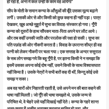
हो रहा है, अन्त में कल उन्हीं के काम वह आयेगा”
सीप के मोती के समान कन्या के आँसुओं की बूँदे उसका मूल्य बढ़ाने
लगीं। उसकी ओर से और किसी को कुछ कहना ही नहीं पड़ा। पात्र
देखकर, ख़ूब अच्छे मुहूर्त में सुभा का विवाह-संस्कार हो गया। गूँगी
कन्या को दूसरों के हाथ सौंपकर माता-पिता अपने घर लौट आये।
और तब कहीं उनकी जाति और परलोक की रक्षा हो सकी। सुभा का
पति पछांह की ओर नौकरी करता है। विवाह के उपरान्त शीघ्र ही वह
पत्नी को लेकर नौकरी पर चला गया। एक सप्ताह के अन्दर ससुराल
के सब लोग समझ गये कि बहू गूँगी है, पर इतना किसी ने न समझा कि
इसमें उसका अपना कोई दोष नहीं, उसने किसी के साथ विश्वासघात
नहीं किया है। उसके नेत्रों ने सभी बातें कह दी थीं, किन्तु कोई उसे
समझ न सका।
अब वह चारों ओर निहारती रहती है, उसे अपने मन की बात कहने की
भाषा नहीं मिलती। जो गूँगे की भाषा समझते थे, उसके जन्म से
परिचित थे, वे चेहरे उसे यहाँ दिखाई नहीं देते। कन्या के गहरे शान्त
अन्त:करण में असीम अव्यक्त क्रन्दन ध्वनित हो उठा, और