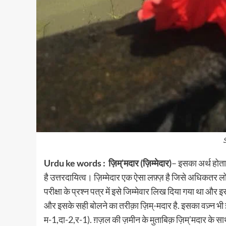
Urdu ke words : ज़िम्’मदार (ज़िम्मेदार)
– इसका अर्थ होता 
है उत्तरदायित्व। ज़िम्मेदार एक ऐसा लफ़्ज़ है जिसे अधिकतर लो
परीक्षा के प्रश्न पत्र में इसे जिम्मेवार लिख दिया गया था और
और इसके सही बोलने का तरीक़ा ज़िम्-मदार है. इसका वज़्न भी
म-1,दा-2,र-1). ग़ज़ल की ज़मीन के मुताबिक़ ज़िम्’मदार के साथ ऐ