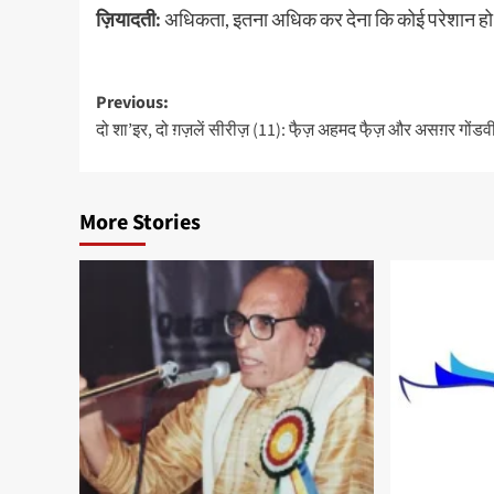
ज़ियादती:
अधिकता, इतना अधिक कर देना कि कोई परेशान हो 
Post
Previous:
दो शा’इर, दो ग़ज़लें सीरीज़ (11): फै़ज़ अहमद फै़ज़ और असग़र गोंड
navigation
More Stories