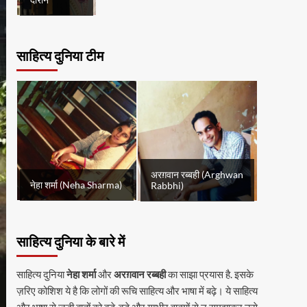
दौरान
साहित्य दुनिया टीम
अरग़वान रब्बही (Arghwan
नेहा शर्मा (Neha Sharma)
Rabbhi)
साहित्य दुनिया के बारे में
साहित्य दुनिया
नेहा शर्मा
और
अरग़वान रब्बही
का साझा प्रयास है. इसके
ज़रिए कोशिश ये है कि लोगों की रूचि साहित्य और भाषा में बढ़े। ये साहित्य
और भाषा से जुड़ी बातों को बड़े-बड़े और गम्भीर वाक्यों से न समझाकर उसे