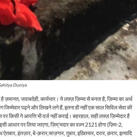
Sahitya Duniya
है ज़मानत, जवाबदेही, कार्यभार। ये लफ़्ज़ ज़िम्मा से बनता है, ज़िम्मा का अर्थ
ग जिम्मेवार पढ़ने और लिखने लगे हैं, इतना ही नहीं एक साल सिविल सेवा की
 इस पर किसी ने आपत्ति भी दर्ज नहीं कराई। बहरहाल, सही लफ़्ज़ ज़िम्मेदार है
 इसी आधार पर लिया जाएगा, ज़िम्’मदार का वज़्न 2121 होगा (ज़िम-2,
तबार, इंतज़ार, बे-क़रार,साज़गार, ग़ुबार, इख़्तियार, दरार, क़रार, इत्यादि