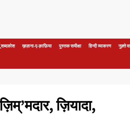
दू शब्दकोश
ख़ज़ाना-ए-क़ाफ़िया
पुस्तक समीक्षा
हिन्दी व्याकरण
नुक़्ते 
: ज़िम्’मदार, ज़ियादा,