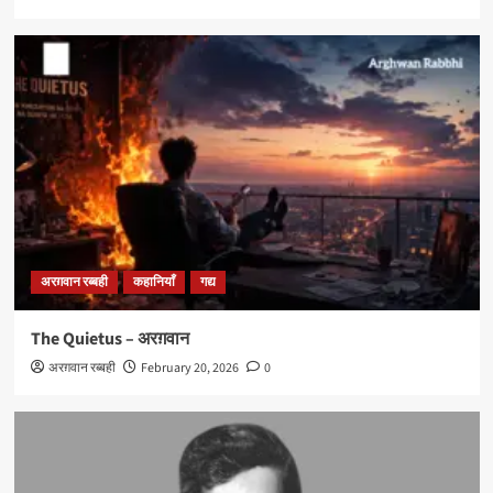
अरग़वान रब्बही
कहानियाँ
गद्य
The Quietus – अरग़वान
अरग़वान रब्बही
February 20, 2026
0