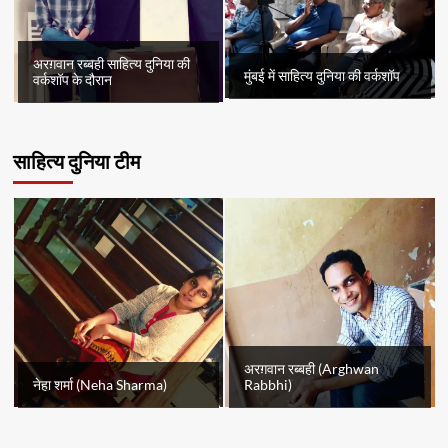
अरग़वान रब्बही साहित्य दुनिया की
मुंबई में साहित्य दुनिया की वर्कशॉप
वर्कशॉप के दौरान
साहित्य दुनिया टीम
अरग़वान रब्बही (Arghwan
नेहा शर्मा (Neha Sharma)
Rabbhi)