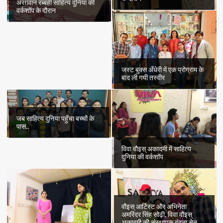
अरग़वान रब्बही साहित्य दुनिया की
वर्कशॉप के दौरान
जस्ट बुक्स अँधेरी में एक प्रोग्राम के
बाद ली गयी तस्वीर
जब साहित्य दुनिया पहुँचा बच्चों के
पास..
विवा वौइस् अकादमी में साहित्य
दुनिया की वर्कशॉप
वौइस् आर्टिस्ट और अभिनेता
अमरिंदर सिंह सोढ़ी, विवा वौइस्
अकादमी की संस्थापक वंदना सेन