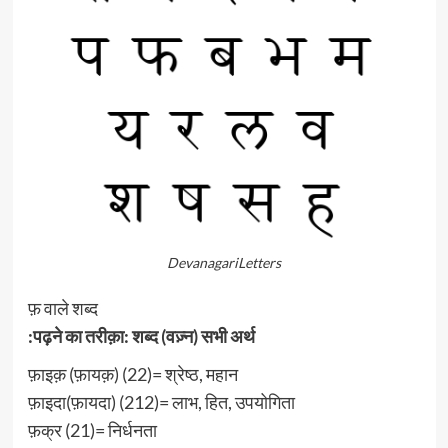
DevanagariLetters
फ़ वाले शब्द
:पढ़ने का तरीक़ा: शब्द (वज़्न) सभी अर्थ
फ़ाइक़ (फ़ायक़) (22)= श्रेष्ठ, महान
फ़ाइदा(फ़ायदा) (212)= लाभ, हित, उपयोगिता
फ़क्र (21)= निर्धनता