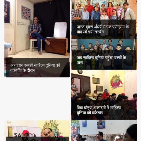
जस्ट बुक्स अँधेरी में एक प्रोग्राम के
बाद ली गयी तस्वीर
जब साहित्य दुनिया पहुँचा बच्चों के
पास..
अरग़वान रब्बही साहित्य दुनिया की
वर्कशॉप के दौरान
विवा वौइस् अकादमी में साहित्य
दुनिया की वर्कशॉप