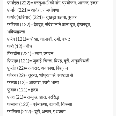
फ़र्माइश (222)= वस्तुआें की मांग, प्रयोजन, आनन्द, इच्छा
फ़र्मान (221)= आदेश, राजघोषणा
फ़र्याद(फ़रियाद) (221)= दुखड़ा कहना, पुकार
फ़रिश्ता (122)= देवदूत, संदेश लाने वाला दूत, ईश्वरदूत,
भविष्यद्वक्ता
फ़रेब (121)= धोखा, चालाकी, ठगी, कपट
फ़रो (12)= नीच
फ़िरदौस (221)= स्वर्ग, उपवन
फ़िराक़ (121)= जुदाई, चिन्ता, विरह, दूरी, अनुपस्थिती
फ़ुर्सत (22)= अवसर, अवकाश, विश्राम
फ़ौरन (22)= तुरन्त, शीघ्रता से, स्पष्टता से
फ़लक (12)= आकाश, स्वर्ग, भाग्य
फ़ुवाद (121)= हृदय
फ़ाश (21)= सन्मुख, ज्ञात, प्रसिद्ध
फ़साना (122)= प्रेमकथा, कहानी, किस्सा
फ़ासिला (212)= दूरी, अन्तर, पृथकता