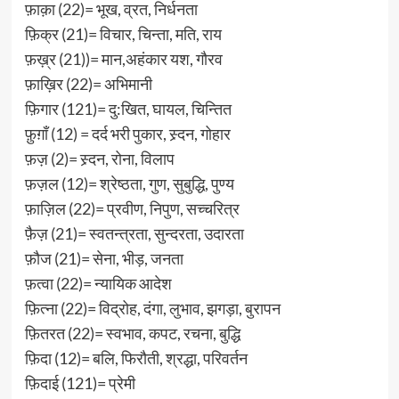
फ़ाक़ा (22)= भूख, व्रत, निर्धनता
फ़िक्र (21)= विचार, चिन्ता, मति, राय
फ़ख़्र (21))= मान,अहंकार यश, गौरव
फ़ाख़िर (22)= अभिमानी
फ़िगार (121)= दु:खित, घायल, चिन्तित
फ़ुग़ाँ (12) = दर्द भरी पुकार, स्र्दन, गोहार
फ़ज़ (2)= स्र्दन, रोना, विलाप
फ़ज़ल (12)= श्रेष्ठता, गुण, सुबुद्धि, पुण्य
फ़ाज़िल (22)= प्रवीण, निपुण, सच्चरित्र
फ़ैज़ (21)= स्वतन्त्रता, सुन्दरता, उदारता
फ़ौज (21)= सेना, भीड़, जनता
फ़त्वा (22)= न्यायिक आदेश
फ़ित्ना (22)= विद्रोह, दंगा, लुभाव, झगड़ा, बुरापन
फ़ितरत (22)= स्वभाव, कपट, रचना, बुद्धि
फ़िदा (12)= बलि, फिरौती, श्रद्धा, परिवर्तन
फ़िदाई (121)= प्रेमी