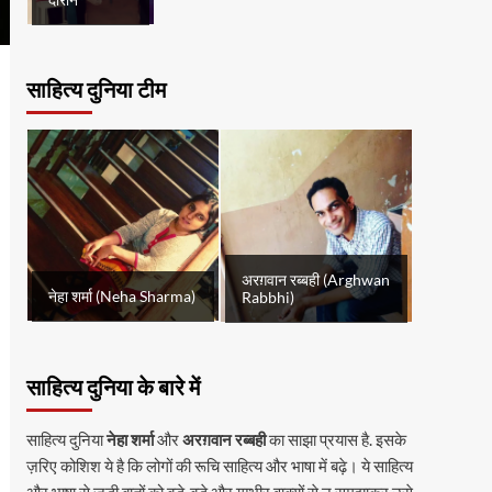
दौरान
साहित्य दुनिया टीम
अरग़वान रब्बही (Arghwan
नेहा शर्मा (Neha Sharma)
Rabbhi)
साहित्य दुनिया के बारे में
साहित्य दुनिया
नेहा शर्मा
और
अरग़वान रब्बही
का साझा प्रयास है. इसके
ज़रिए कोशिश ये है कि लोगों की रूचि साहित्य और भाषा में बढ़े। ये साहित्य
और भाषा से जुड़ी बातों को बड़े-बड़े और गम्भीर वाक्यों से न समझाकर उसे