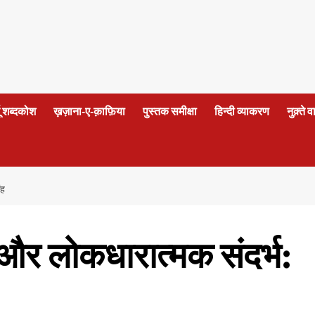
दू शब्दकोश
ख़ज़ाना-ए-क़ाफ़िया
पुस्तक समीक्षा
हिन्दी व्याकरण
नुक़्ते 
ंह
और लोकधारात्मक संदर्भ: