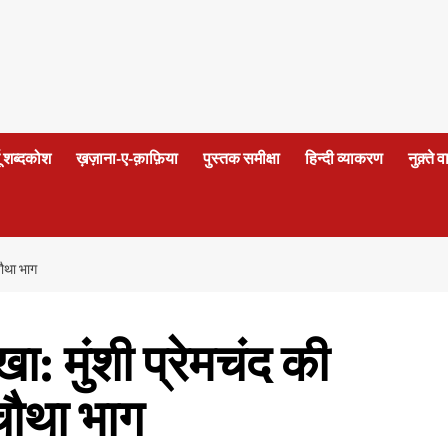
दू शब्दकोश
ख़ज़ाना-ए-क़ाफ़िया
पुस्तक समीक्षा
हिन्दी व्याकरण
नुक़्ते 
चौथा भाग
: मुंशी प्रेमचंद की
चौथा भाग