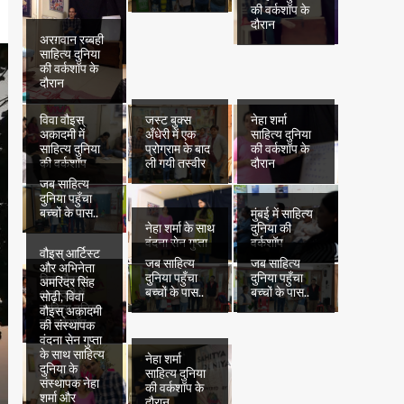
की वर्कशॉप के
दौरान
अरग़वान रब्बही
साहित्य दुनिया
की वर्कशॉप के
दौरान
विवा वौइस्
जस्ट बुक्स
नेहा शर्मा
अकादमी में
अँधेरी में एक
साहित्य दुनिया
साहित्य दुनिया
प्रोग्राम के बाद
की वर्कशॉप के
की वर्कशॉप
ली गयी तस्वीर
दौरान
जब साहित्य
दुनिया पहुँचा
बच्चों के पास..
मुंबई में साहित्य
नेहा शर्मा के साथ
दुनिया की
वंदना सेन गुप्ता
वर्कशॉप
वौइस् आर्टिस्ट
जब साहित्य
जब साहित्य
और अभिनेता
दुनिया पहुँचा
दुनिया पहुँचा
विवा वौइस्
अमरिंदर सिंह
बच्चों के पास..
बच्चों के पास..
अकादमी में
सोढ़ी, विवा
साहित्य दुनिया
वौइस् अकादमी
की वर्कशॉप
की संस्थापक
वंदना सेन गुप्ता
के साथ साहित्य
नेहा शर्मा
दुनिया के
साहित्य दुनिया
संस्थापक नेहा
की वर्कशॉप के
शर्मा और
दौरान