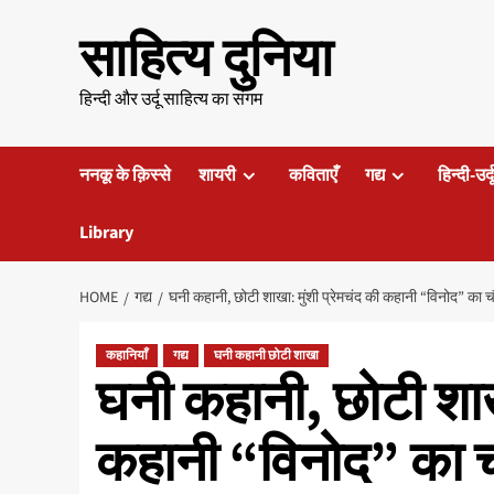
Skip
साहित्य दुनिया
to
content
हिन्दी और उर्दू साहित्य का संगम
ननकू के क़िस्से
शायरी
कविताएँ
गद्य
हिन्दी-उर्
Library
HOME
गद्य
घनी कहानी, छोटी शाखा: मुंशी प्रेमचंद की कहानी “विनोद” का 
कहानियाँ
गद्य
घनी कहानी छोटी शाखा
घनी कहानी, छोटी शाखा
कहानी “विनोद” का 