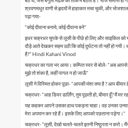
बैठे थे, जैसे बगुला मेंढक की ताक में बैठता है। भोज समाप्त 
श्रवणमधुर वाणी से हृदयों में हाहाकार मचा चुकी, और भोज
पढ़ा गया-
“कोई दीवाना बनाये, कोई दीवाना बने”
इधर चक्रधर चुपके से लूसी के पीछे हो लिए और साइकिल को भयंकर 
दौड़े आते देखकर सहम उठी कि कोई दुर्घटना तो नहीं हो गयी। बो
है?” Hindi Kahani Vinod
चक्रधर का गला भर आया। कम्पित स्वर से बोले- “अब आपसे स
मुझे तो शंका है, कहीं पागल न हो जाऊँ”
लूसी ने विस्मित होकर पूछा- “आपकी मंशा क्या है ? आप बीमार है
चक्रधर- “आह डियर डार्लिंग, तुम पूछती हो, बीमार हूँ? मैं मर र
यह कहकर आपने उसका हाथ पकड़ना चाहा। वह उनका उन्माद 
मेरा अपमान कर रहे हैं। इसके लिए आपको पछताना पड़ेगा।“
चक्रधर- “लूसी, देखो चलते-चलते इतनी निष्ठुरता न करो। मैंने 