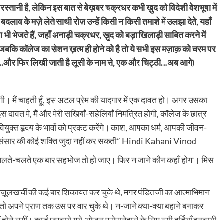
स्तानी है, लेकिन इस बात से बेख़बर चक्रधर कभी ख़ुद को विदेशी वेशभूषा में
दलाव के मज़े लेते साथी रोज़ उन्हें किसी न किसी तमाशे में उलझा देते, यहाँ
 भेजते हैं, जहाँ अनाड़ी चक्रधर, ख़ुद को बड़ा खिलाड़ी साबित करने में
 जबकि कॉलेज का सेशन ख़त्म ही होने को है तो ये सभी इस मज़ाक़ को चरम पर
 है..और फिर लिखी जाती है लूसी के नाम से, एक और चिट्ठी…अब आगे)
ँ हूँगी। मैं चाहती हूँ, इस अटल प्रेम की यादगार में एक दावत हो। अगर उसका
 इस दावत में, मैं और मेरी सखियाँ-सहेलियाँ निमंत्रित होंगी, कॉलेज के छात्र
युक्त हृदय के भावों को प्रकट करेंगे। काश, आपका धर्म, आपकी जीवन-
हमें संसार की कोई शक्ति जुदा नहीं कर सकती” Hindi Kahani Vinod
ई, चलते-चलते एक बार सहभोज तो हो जाए। फिर न जाने कौन कहाँ होगा। मिस
़िज़ूलखर्ची की कई बार शिकायत कर चुके थे, मगर पंडितजी का आत्माभिमान
ो अपने प्राण तक उस पर वार चुके थे। न-जाने क्या-क्या बहाने बनाकर
 होने लगीं। कार्ड छपवाये गये, भोजन परोसनेवाले के लिए नयी वर्दियाँ बनवायी