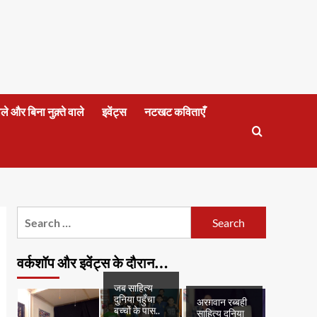
वाले और बिना नुक़्ते वाले
इवेंट्स
नटखट कविताएँ
Search
for:
वर्कशॉप और इवेंट्स के दौरान…
जब साहित्य
दुनिया पहुँचा
अरग़वान रब्बही
बच्चों के पास..
साहित्य दुनिया