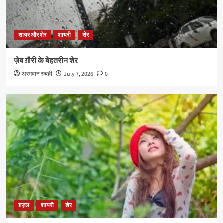
शायर और शेर
शायरी
शेर
ज़ेब ग़ौरी के बेहतरीन शेर
अरग़वान रब्बही
July 7, 2026
0
ग़ज़ल
शायरी
शेर