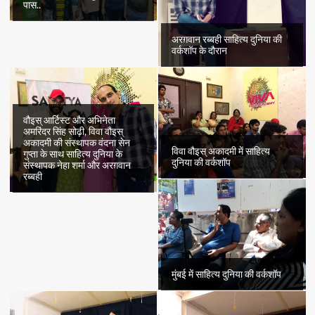
पास..
अरग़वान रब्बही साहित्य दुनिया की
वर्कशॉप के दौरान
वौइस् आर्टिस्ट और अभिनेता
अमरिंदर सिंह सोढ़ी, विवा वौइस्
अकादमी की संस्थापक वंदना सेन
विवा वौइस् अकादमी में साहित्य
गुप्ता के साथ साहित्य दुनिया के
दुनिया की वर्कशॉप
संस्थापक नेहा शर्मा और अरग़वान
रब्बही
मुंबई में साहित्य दुनिया की वर्कशॉप