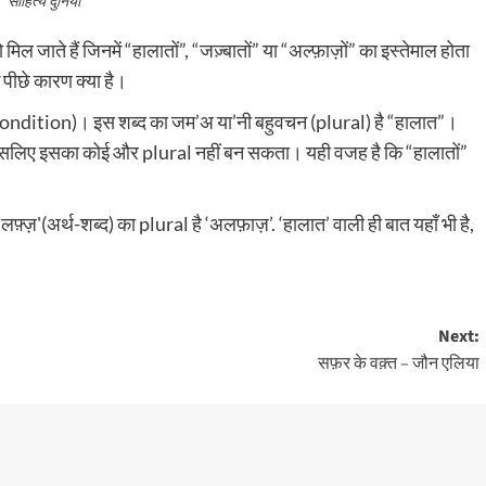
साहित्य दुनिया
िल जाते हैं जिनमें “हालातों”, “जज़्बातों” या “अल्फ़ाज़ों” का इस्तेमाल होता
 पीछे कारण क्या है।
ि” (condition)। इस शब्द का जम’अ या’नी बहुवचन (plural) है “हालात”।
 इसलिए इसका कोई और plural नहीं बन सकता। यही वजह है कि “हालातों”
लफ़्ज़'(अर्थ-शब्द) का plural है ‘अलफ़ाज़’. ‘हालात’ वाली ही बात यहाँ भी है,
Next:
सफ़र के वक़्त – जौन एलिया