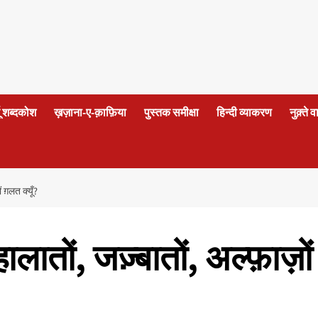
दू शब्दकोश
ख़ज़ाना-ए-क़ाफ़िया
पुस्तक समीक्षा
हिन्दी व्याकरण
नुक़्ते 
ं ग़लत क्यूँ?
हालातों, जज़्बातों, अल्फ़ाज़ों