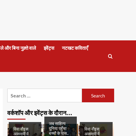
वाले और बिना नुक़्ते वाले
इवेंट्स
नटखट कविताएँ
Search
for:
वर्कशॉप और इवेंट्स के दौरान…
जब साहित्य
दुनिया पहुँचा
विवा वौइस्
विवा वौइस्
बच्चों के पास..
अकादमी में
अकादमी में