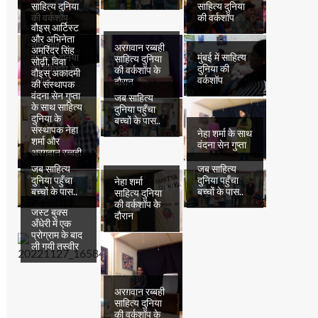
साहित्य दुनिया
साहित्य दुनिया
की वर्कशॉप
की वर्कशॉप
वौइस् आर्टिस्ट
और अभिनेता
नेहा शर्मा
अरग़वान रब्बही
अमरिंदर सिंह
साहित्य दुनिया
मुंबई में साहित्य
साहित्य दुनिया
सोढ़ी, विवा
की वर्कशॉप के
दुनिया की
की वर्कशॉप के
वौइस् अकादमी
दौरान
वर्कशॉप
दौरान
की संस्थापक
वंदना सेन गुप्ता
जब साहित्य
के साथ साहित्य
दुनिया पहुँचा
दुनिया के
बच्चों के पास..
संस्थापक नेहा
नेहा शर्मा के साथ
शर्मा और
वंदना सेन गुप्ता
अरग़वान रब्बही
जब साहित्य
जब साहित्य
दुनिया पहुँचा
दुनिया पहुँचा
नेहा शर्मा
बच्चों के पास..
बच्चों के पास..
साहित्य दुनिया
की वर्कशॉप के
जस्ट बुक्स
दौरान
अँधेरी में एक
प्रोग्राम के बाद
ली गयी तस्वीर
अरग़वान रब्बही
साहित्य दुनिया
की वर्कशॉप के