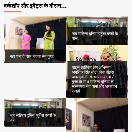
वर्कशॉप और इवेंट्स के दौरान…
जब साहित्य दुनिया पहुँचा बच्चों के
पास..
नेहा शर्मा के साथ वंदना सेन गुप्ता
वौइस् आर्टिस्ट और अभिनेता
अमरिंदर सिंह सोढ़ी, विवा वौइस्
अकादमी की संस्थापक वंदना सेन
गुप्ता के साथ साहित्य दुनिया के
संस्थापक नेहा शर्मा और अरग़वान
रब्बही
जब साहित्य दुनिया पहुँचा बच्चों के
पास..