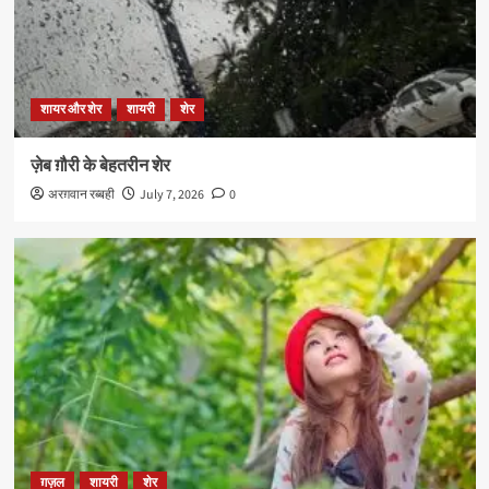
शायर और शेर
शायरी
शेर
ज़ेब ग़ौरी के बेहतरीन शेर
अरग़वान रब्बही
July 7, 2026
0
ग़ज़ल
शायरी
शेर