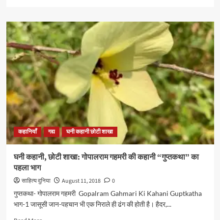
more
about
घनी
कहानी,
छोटी
शाखा:
गोपालराम
गहमरी की
कहानी
“गुप्तकथा”
का
दूसरा
भाग
कहानियाँ
गद्य
घनी कहानी छोटी शाखा
घनी कहानी, छोटी शाखा: गोपालराम गहमरी की कहानी “गुप्तकथा” का
पहला भाग
साहित्य दुनिया
August 11, 2018
0
गुप्तकथा- गोपालराम गहमरी Gopalram Gahmari Ki Kahani Guptkatha
भाग-1 जासूसी जान-पहचान भी एक निराले ही ढंग की होती है। हैदर,...
Read