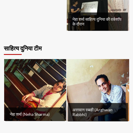
नेहा शर्मा साहित्य दुनिया की वर्कशॉप
के दौरान
साहित्य दुनिया टीम
अरग़वान रब्बही (Arghwan
नेहा शर्मा (Neha Sharma)
Rabbhi)