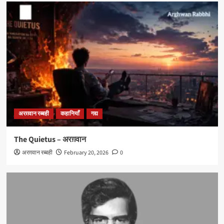
अरग़वान रब्बही
कहानियाँ
गद्य
The Quietus – अरग़वान
अरग़वान रब्बही
February 20, 2026
0