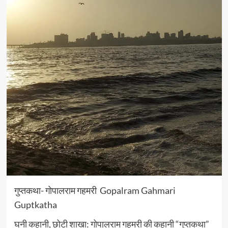
गुप्तकथा- गोपालराम गहमरी Gopalram Gahmari
Guptkatha
घनी कहानी, छोटी शाखा: गोपालराम गहमरी की कहानी “गुप्तकथा”