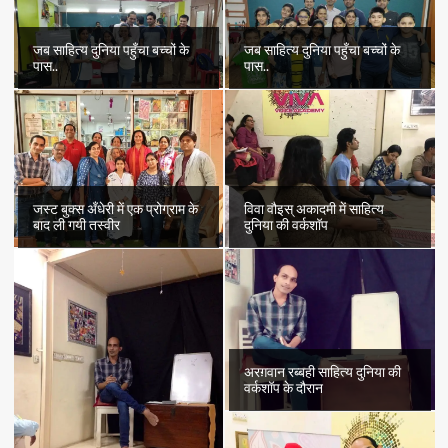
जब साहित्य दुनिया पहुँचा बच्चों के
जब साहित्य दुनिया पहुँचा बच्चों के
पास..
पास..
जस्ट बुक्स अँधेरी में एक प्रोग्राम के
विवा वौइस् अकादमी में साहित्य
बाद ली गयी तस्वीर
दुनिया की वर्कशॉप
अरग़वान रब्बही साहित्य दुनिया की
वर्कशॉप के दौरान