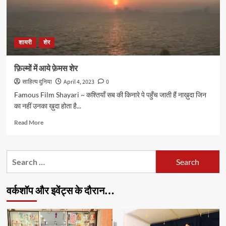
शायरी
शेर
फ़िल्मों में आये फ़ेमस शेर
साहित्य दुनिया
April 4, 2023
0
Famous Film Shayari ~ कश्तियाँ सब की किनारे पे पहुँच जाती हैं नाख़ुदा जिन
का नहीं उनका ख़ुदा होता है...
Read
Read More
more
about
फ़िल्मों
Search
में
for:
आये
फ़ेमस
वर्कशॉप और इवेंट्स के दौरान…
शेर