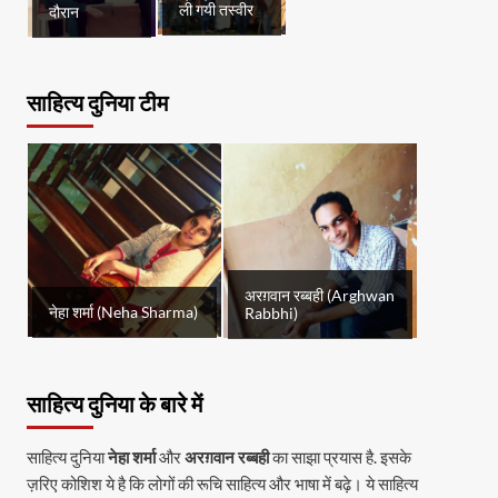
ली गयी तस्वीर
दौरान
साहित्य दुनिया टीम
अरग़वान रब्बही (Arghwan
नेहा शर्मा (Neha Sharma)
Rabbhi)
साहित्य दुनिया के बारे में
साहित्य दुनिया
नेहा शर्मा
और
अरग़वान रब्बही
का साझा प्रयास है. इसके
ज़रिए कोशिश ये है कि लोगों की रूचि साहित्य और भाषा में बढ़े। ये साहित्य