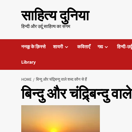
Skip
साहित्य दुनिया
to
content
हिन्दी और उर्दू साहित्य का संगम
ननकू के क़िस्से
शायरी
कविताएँ
गद्य
हिन्दी-उर्
Library
HOME
बिन्दु और चंद्र्बिन्दु वाले शब्द कौन से हैं
बिन्दु और चंद्र्बिन्दु वाल