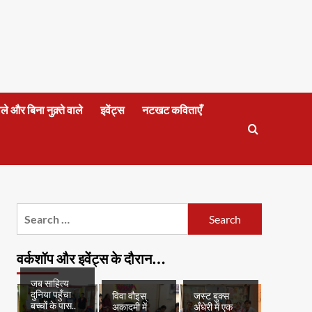
वाले और बिना नुक़्ते वाले
इवेंट्स
नटखट कविताएँ
Search
for:
वर्कशॉप और इवेंट्स के दौरान…
जब साहित्य
दुनिया पहुँचा
विवा वौइस्
जस्ट बुक्स
बच्चों के पास..
अकादमी में
अँधेरी में एक