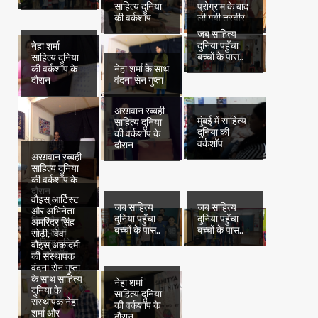
साहित्य दुनिया
प्रोग्राम के बाद
की वर्कशॉप
ली गयी तस्वीर
जब साहित्य
दुनिया पहुँचा
नेहा शर्मा
बच्चों के पास..
साहित्य दुनिया
की वर्कशॉप के
नेहा शर्मा के साथ
दौरान
वंदना सेन गुप्ता
अरग़वान रब्बही
मुंबई में साहित्य
साहित्य दुनिया
दुनिया की
की वर्कशॉप के
वर्कशॉप
दौरान
अरग़वान रब्बही
साहित्य दुनिया
की वर्कशॉप के
दौरान
वौइस् आर्टिस्ट
जब साहित्य
जब साहित्य
और अभिनेता
दुनिया पहुँचा
दुनिया पहुँचा
विवा वौइस्
अमरिंदर सिंह
बच्चों के पास..
बच्चों के पास..
अकादमी में
सोढ़ी, विवा
साहित्य दुनिया
वौइस् अकादमी
की वर्कशॉप
की संस्थापक
वंदना सेन गुप्ता
के साथ साहित्य
नेहा शर्मा
दुनिया के
साहित्य दुनिया
संस्थापक नेहा
की वर्कशॉप के
शर्मा और
दौरान