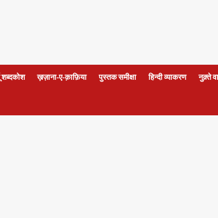
दू शब्दकोश
ख़ज़ाना-ए-क़ाफ़िया
पुस्तक समीक्षा
हिन्दी व्याकरण
नुक़्ते 