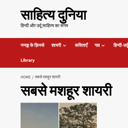
Skip
साहित्य दुनिया
to
content
हिन्दी और उर्दू साहित्य का संगम
ननकू के क़िस्से
शायरी
कविताएँ
गद्य
हिन्दी-उर्
Library
HOME
सबसे मशहूर शायरी
सबसे मशहूर शायरी