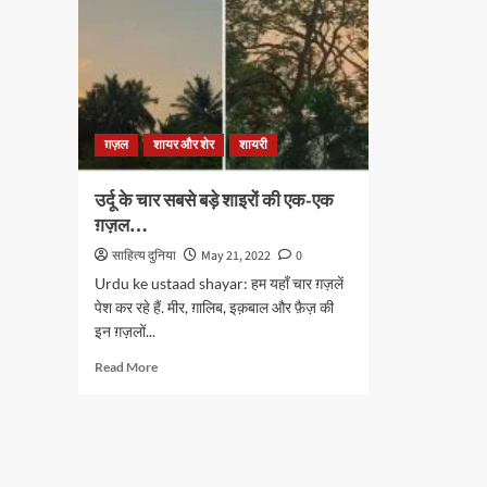
ग़ज़ल
शायर और शेर
शायरी
उर्दू के चार सबसे बड़े शाइरों की एक-एक
ग़ज़ल…
साहित्य दुनिया
May 21, 2022
0
Urdu ke ustaad shayar: हम यहाँ चार ग़ज़लें
पेश कर रहे हैं. मीर, ग़ालिब, इक़बाल और फ़ैज़ की
इन ग़ज़लों...
Read
Read More
more
about
उर्दू
के
चार