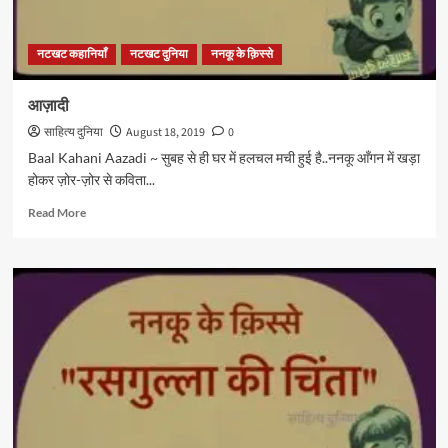
नटखट कहानियाँ
नटखट दुनिया
ननकू के क़िस्से
आज़ादी
साहित्य दुनिया
August 18, 2019
0
Baal Kahani Aazadi ~ सुबह से ही घर में हलचल मची हुई है..ननकू आँगन में खड़ा
होकर ज़ोर-ज़ोर से कविता...
Read
Read More
more
about
आज़ादी