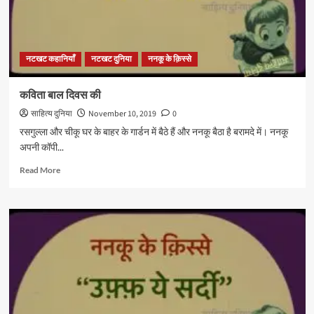
नटखट कहानियाँ
नटखट दुनिया
ननकू के क़िस्से
कविता बाल दिवस की
साहित्य दुनिया
November 10, 2019
0
रसगुल्ला और चीकू घर के बाहर के गार्डन में बैठे हैं और ननकू बैठा है बरामदे में। ननकू
अपनी कॉपी...
Read
Read More
more
about
कविता
बाल
दिवस
की