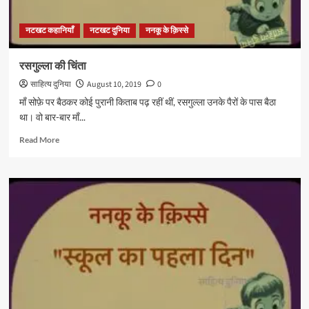
नटखट कहानियाँ
नटखट दुनिया
ननकू के क़िस्से
रसगुल्ला की चिंता
साहित्य दुनिया
August 10, 2019
0
माँ सोफ़े पर बैठकर कोई पुरानी किताब पढ़ रहीं थीं, रसगुल्ला उनके पैरों के पास बैठा
था। वो बार-बार माँ...
Read
Read More
more
about
रसगुल्ला
की
चिंता