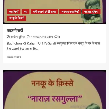
कहानियाँ
गद्य
घनी कहानी छोटी शाखा
नटखट कहानियाँ
नटखट दुनिया
ननकू के क़िस्से
उफ़्फ़ ये सर्दी
साहित्य दुनिया
November 3, 2019
0
Bachchon Ki Kahani Uff Ye Sardi रसगुल्ला बिस्तर में ननकू के पैर के पास
बैठा उसको देख रहा था कि...
Read
Read More
more
about
उफ़्फ़
ये
सर्दी