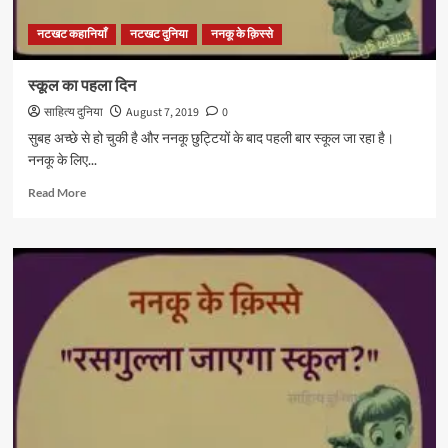
नटखट कहानियाँ
नटखट दुनिया
ननकू के क़िस्से
स्कूल का पहला दिन
साहित्य दुनिया
August 7, 2019
0
सुबह अच्छे से हो चुकी है और ननकू छुट्टियों के बाद पहली बार स्कूल जा रहा है।
ननकू के लिए...
Read
Read More
more
about
स्कूल
का
पहला
दिन