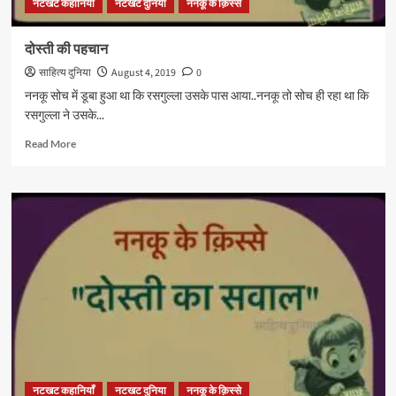
नटखट कहानियाँ
नटखट दुनिया
ननकू के क़िस्से
दोस्ती की पहचान
साहित्य दुनिया
August 4, 2019
0
ननकू सोच में डूबा हुआ था कि रसगुल्ला उसके पास आया..ननकू तो सोच ही रहा था कि
रसगुल्ला ने उसके...
Read
Read More
more
about
दोस्ती
की
पहचान
नटखट कहानियाँ
नटखट दुनिया
ननकू के क़िस्से