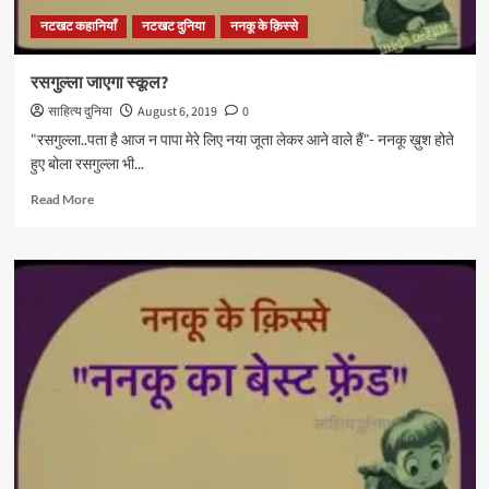
नटखट कहानियाँ
नटखट दुनिया
ननकू के क़िस्से
रसगुल्ला जाएगा स्कूल?
साहित्य दुनिया
August 6, 2019
0
"रसगुल्ला..पता है आज न पापा मेरे लिए नया जूता लेकर आने वाले हैं"- ननकू ख़ुश होते
हुए बोला रसगुल्ला भी...
Read
Read More
more
about
रसगुल्ला
जाएगा
स्कूल?