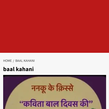
HOME
BAAL KAHANI
baal kahani