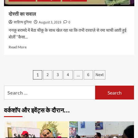
दोस्ती का सवाल
साहित्य दुनिया
August 3, 2019
0
ननकू बरामदे में बैठा चीकू के साथ खेल रहा था कि तभी दरवाज़े से रमा चाची आती हुई
बोलीं "कैसा...
Read
Read More
more
about
दोस्ती
का
Posts
2
3
4
6
Next
1
…
सवाल
pagination
Search
for:
वर्कशॉप और इवेंट्स के दौरान…