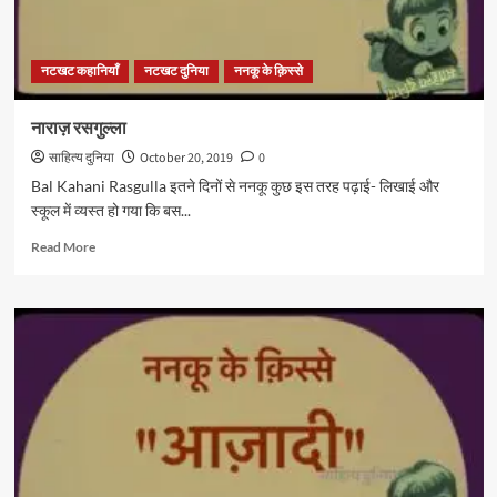
नटखट कहानियाँ
नटखट दुनिया
ननकू के क़िस्से
नाराज़ रसगुल्ला
साहित्य दुनिया
October 20, 2019
0
Bal Kahani Rasgulla इतने दिनों से ननकू कुछ इस तरह पढ़ाई- लिखाई और
स्कूल में व्यस्त हो गया कि बस...
Read
Read More
more
about
नाराज़
रसगुल्ला