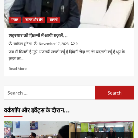
ग़ज़ल
शायर और शेर
शायरी
शहरयार की फ़िल्मों में आयी ग़ज़लें…
साहित्य दुनिया
November 17, 2023
0
जब भी मिलती है मुझे अजनबी लगती क्यूँ है ज़िंदगी रोज़ नए रंग बदलती क्यूँ है धूप के
क़हर का...
Read
Read More
more
about
शहरयार
Search
की
for:
फ़िल्मों
में
वर्कशॉप और इवेंट्स के दौरान…
आयी
ग़ज़लें…