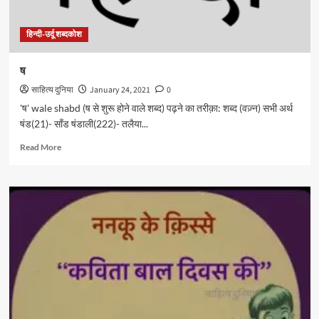
हिन्दी-उर्दू शब्दकोश
ष
साहित्य दुनिया
January 24, 2021
0
'ष' wale shabd (ष से शुरू होने वाले शब्द) पढ़ने का तरीक़ा: शब्द (वज़्न) सभी अर्थ
षंड(21)- साँड षंडाली(222)- तलैया...
Read
Read More
more
about
ष