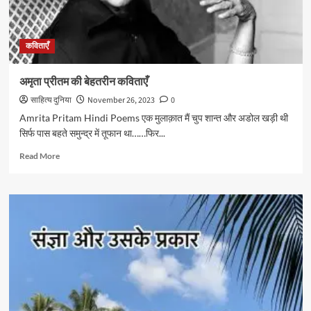
चबवाने
वाली
सबसे
कविताएँ
कम
उम्र
की
अमृता प्रीतम की बेहतरीन कविताएँ
महिला
साहित्य दुनिया
November 26, 2023
0
क्रांतिकारी
Amrita Pritam Hindi Poems एक मुलाक़ात मैं चुप शान्त और अडोल खड़ी थी
सिर्फ पास बहते समुन्द्र में तूफान था……फिर...
Read
Read More
more
about
अमृता
प्रीतम
की
बेहतरीन
कविताएँ