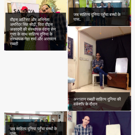
जब साहित्य दुनिया पहुँचा बच्चों के
पास..
वौइस् आर्टिस्ट और अभिनेता
अमरिंदर सिंह सोढ़ी, विवा वौइस्
अकादमी की संस्थापक वंदना सेन
गुप्ता के साथ साहित्य दुनिया के
संस्थापक नेहा शर्मा और अरग़वान
रब्बही
अरग़वान रब्बही साहित्य दुनिया की
वर्कशॉप के दौरान
जब साहित्य दुनिया पहुँचा बच्चों के
पास..