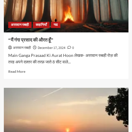
अरग़वान रब्बही
कहानियाँ
गद्य
“मैं गंगा प्रसाद की औरत हूँ”
अरग़वान रब्बही
December 17, 2024
0
Main Ganga Prasaad Ki Aurat Hoon लेखक- अरग़वान रब्बही रोज़ की
तरह अपने दफ़्तर की तरफ़ जाते 8 सीट वाले...
Read
Read More
more
about
“मैं
गंगा
प्रसाद
की
औरत
हूँ”