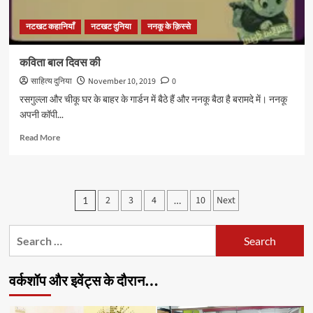
नटखट कहानियाँ
नटखट दुनिया
ननकू के क़िस्से
कविता बाल दिवस की
साहित्य दुनिया
November 10, 2019
0
रसगुल्ला और चीकू घर के बाहर के गार्डन में बैठे हैं और ननकू बैठा है बरामदे में। ननकू
अपनी कॉपी...
Read
Read More
more
about
कविता
बाल
Posts
2
3
4
10
Next
1
…
दिवस
pagination
की
Search
for:
वर्कशॉप और इवेंट्स के दौरान…