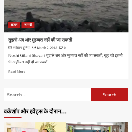
ग़ज़ल
शायरी
तुझसे अब और मुहब्बत नहीं की जा सकती
साहित्य दुनिया
March 2, 2018
0
Noshi Gilani Shayari तुझसे अब और मुहब्बत नहीं की जा सकती, ख़ुद को इतनी
भी अज़ीयत नहीं दी जा सकती...
Read
Read More
more
about
तुझसे
Search
अब
for:
और
मुहब्बत
वर्कशॉप और इवेंट्स के दौरान…
नहीं
की
जा
सकती