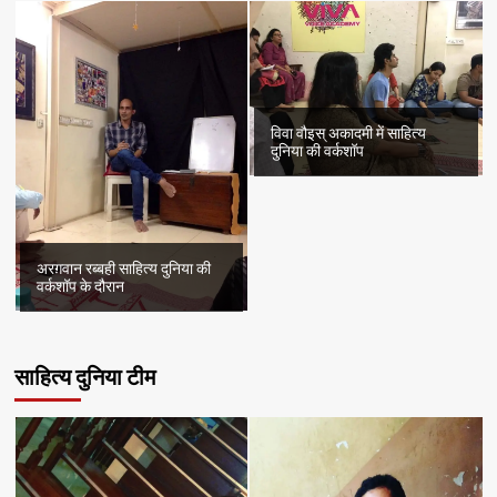
विवा वौइस् अकादमी में साहित्य
दुनिया की वर्कशॉप
अरग़वान रब्बही साहित्य दुनिया की
वर्कशॉप के दौरान
साहित्य दुनिया टीम