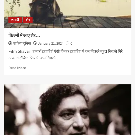
रहमान
आज़मी
के
शायरी
शेर
बेहतरीन
शेर
फ़िल्मों में आए शेर…
साहित्य दुनिया
January 21, 2024
0
Film Shayari हज़ारों ख़्वाहिशें ऐसी कि हर ख़्वाहिश पे दम निकले बहुत निकले मिरे
अरमान लेकिन फिर भी कम निकले...
Read
Read More
more
about
फ़िल्मों
में
आए
शेर…