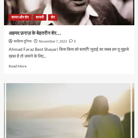
शायर और शेर
शायरी
शेर
अहमद फ़राज़ के बेहतरीन शेर…
साहित्य दुनिया
November 7, 2023
0
Ahmad Faraz Best Shayari किस किस को बताएँगे जुदाई का सबब हम तू मुझसे
ख़फ़ा है तो ज़माने के लिए...
Read
Read More
more
about
अहमद
फ़राज़
के
बेहतरीन
शेर…