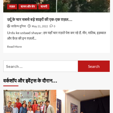
ग़ज़ल
शायर और शेर
शायरी
उर्दू के चार सबसे बड़े शाइरों की एक-एक ग़ज़ल…
साहित्य दुनिया
May 21, 2022
0
Urdu ke ustaad shayar: हम यहाँ चार ग़ज़लें पेश कर रहे हैं. मीर, ग़ालिब, इक़बाल
और फ़ैज़ की इन ग़ज़लों...
Read
Read More
more
about
उर्दू
Search
के
for:
चार
सबसे
वर्कशॉप और इवेंट्स के दौरान…
बड़े
शाइरों
की
एक-
एक
ग़ज़ल…