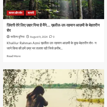
शायर और शेर
शायरी
ज़िंदगी तेरे लिए ज़हर पिया है मैंने… ख़लील-उर-रहमान आज़मी के बेहतरीन
शेर
साहित्य दुनिया
August 9, 2024
0
Khalilur Rahman Azmi ख़लील-उर-रहमान आज़मी के कुछ बेहतरीन शेर- न
जाने किस की हमें उम्र भर तलाश रही जिसे क़रीब...
Read
Read More
more
about
ज़िंदगी
तेरे
लिए
ज़हर
पिया
है
मैंने…
ख़लील-
उर-