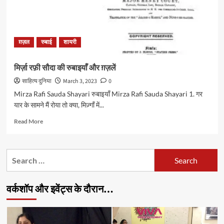
ग़ज़ल
रुबाई
शायरी
मिर्ज़ा रफ़ी सौदा की रुबाइयाँ और ग़ज़लें
साहित्य दुनिया
March 3, 2023
0
Mirza Rafi Sauda Shayari रुबाइयाँ Mirza Rafi Sauda Shayari 1. गर
यार के सामने मैं रोया तो क्या, मिज़्गाँ में...
Read
Read More
more
about
मिर्ज़ा
Search
रफ़ी
for:
सौदा
की
वर्कशॉप और इवेंट्स के दौरान…
रुबाइयाँ
और
ग़ज़लें