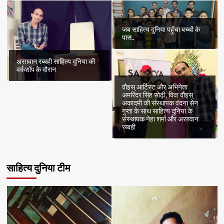
जब साहित्य दुनिया पहुँचा बच्चों के
पास..
अरग़वान रब्बही साहित्य दुनिया की
वर्कशॉप के दौरान
वौइस् आर्टिस्ट और अभिनेता
अमरिंदर सिंह सोढ़ी, विवा वौइस्
अकादमी की संस्थापक वंदना सेन
गुप्ता के साथ साहित्य दुनिया के
संस्थापक नेहा शर्मा और अरग़वान
रब्बही
साहित्य दुनिया टीम