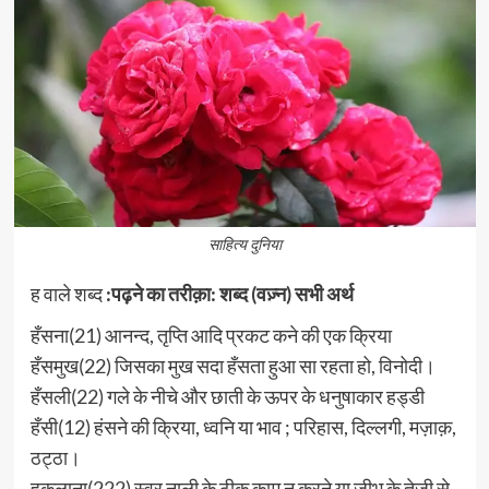
साहित्य दुनिया
ह वाले शब्द
:पढ़ने का तरीक़ा: शब्द (वज़्न) सभी अर्थ
हँसना(21) आनन्द, तृप्ति आदि प्रकट कने की एक क्रिया
हँसमुख(22) जिसका मुख सदा हँसता हुआ सा रहता हो, विनोदी।
हँसली(22) गले के नीचे और छाती के ऊपर के धनुषाकार हड्डी
हँसी(12) हंसने की क्रिया, ध्वनि या भाव ; परिहास, दिल्लगी, मज़ाक़,
ठट्ठा।
हकलाना(222) स्वर नाली के ठीक काम न करने या जीभ के तेजी से