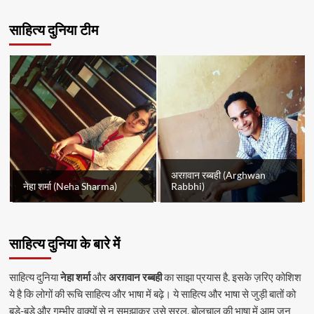
साहित्य दुनिया टीम
अरग़वान रब्बही (Arghwan
नेहा शर्मा (Neha Sharma)
Rabbhi)
साहित्य दुनिया के बारे में
साहित्य दुनिया
नेहा शर्मा
और
अरग़वान रब्बही
का साझा प्रयास है. इसके ज़रिए कोशिश
ये है कि लोगों की रूचि साहित्य और भाषा में बढ़े। ये साहित्य और भाषा से जुड़ी बातों को
बड़े-बड़े और गम्भीर वाक्यों से न समझाकर उसे सरल, बोलचाल की भाषा में आम जन