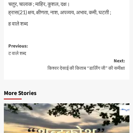
चतुर, चालाक ; माहिर, कुशल, दक्ष।
ह्रास(21) क्षय, क्षीणता, नाश, अपव्यय, अभाव, कमी, घटती ;
ह वाले शब्द
Post
Previous:
ट वाले शब्द
navigation
Next:
किश्वर देसाई की किताब “डार्लिंग जी” की समीक्षा
More Stories