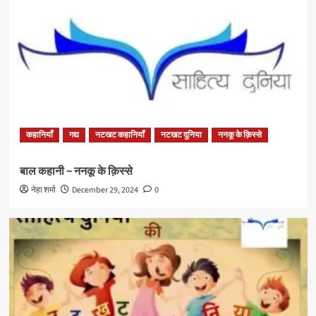
कहानियाँ
गद्य
नटखट कहानियाँ
नटखट दुनिया
ननकू के क़िस्से
बाल कहानी ~ ननकू के क़िस्से
नेहा शर्मा
December 29, 2024
0