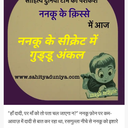
“हाँ दादी, पर माँ को तो पता चल जाएगा न?” ननकू फ़ोन पर कम-
आवाज़ में दादी से बात कर रहा था, रसगुल्ला नीचे से ननकू को इशारे