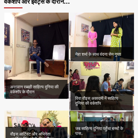
वर्कशॉप और इवेंट्स के दौरान…
नेहा शर्मा के साथ वंदना सेन गुप्ता
अरग़वान रब्बही साहित्य दुनिया की
वर्कशॉप के दौरान
विवा वौइस् अकादमी में साहित्य
दुनिया की वर्कशॉप
जब साहित्य दुनिया पहुँचा बच्चों के
पास..
वौइस् आर्टिस्ट और अभिनेता