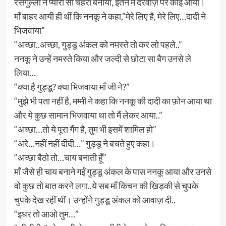
रसगुल्ला ने प्यारा सा चेहरा बनाया, इतने में दरवाज़े पर कोई आया।
माँ बाहर आयी ही थीं कि ननकू ने कहा,”मेरे लिए है, मेरे लिए…दादी ने
भिजवाया”
“अच्छा..अच्छा, गुड्डू अंकल को नमस्ते तो कर लो पहले..”
ननकू ने उन्हें नमस्ते किया और जल्दी से छोटा सा बैग उनसे ले
लिया…
“क्या है गुड्डू? क्या भिजवाया माँ जी ने?”
“मुझे भी पता नहीं है, मम्मी ने कहा कि ननकू की दादी का फ़ोन आया था
और ये कुछ सामान भिजवाया था तो मैं लेकर आया..”
“अच्छा…तो ये पूरा गैंग है, तुम भी इसमें शामिल हो”
“अरे…नहीं नहीं दीदी…” गुड्डू ने बचते हुए कहा।
“अच्छा बैठो तो…चाय बनाती हूँ”
माँ जैसे ही चाय बनाने गईं गुड्डू अंकल के पास ननकू आया और उनसे
वो कुछ तो बात करने लगा..ये सब माँ किचन की खिड़की से चुपके
चुपके देख रहीं थीं। उन्होंने गुड्डू अंकल को आवाज़ दी..
“इधर तो आओ तुम…”