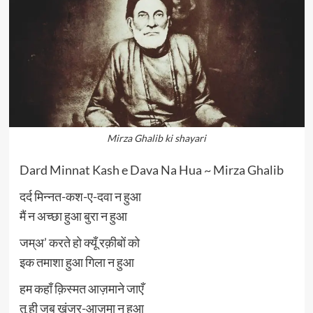
Mirza Ghalib ki shayari
Dard Minnat Kash e Dava Na Hua ~ Mirza Ghalib
दर्द मिन्नत-कश-ए-दवा न हुआ
मैं न अच्छा हुआ बुरा न हुआ
जम्अ’ करते हो क्यूँ रक़ीबों को
इक तमाशा हुआ गिला न हुआ
हम कहाँ क़िस्मत आज़माने जाएँ
तू ही जब ख़ंजर-आज़मा न हुआ