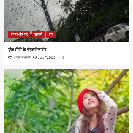
शायर और शेर
शायरी
शेर
ज़ेब ग़ौरी के बेहतरीन शेर
अरग़वान रब्बही
July 7, 2026
0