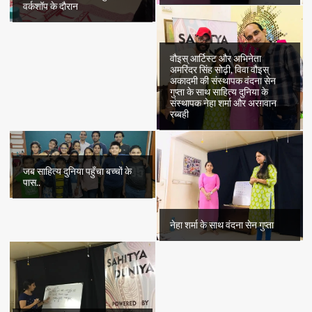
वर्कशॉप के दौरान
वौइस् आर्टिस्ट और अभिनेता
अमरिंदर सिंह सोढ़ी, विवा वौइस्
अकादमी की संस्थापक वंदना सेन
गुप्ता के साथ साहित्य दुनिया के
संस्थापक नेहा शर्मा और अरग़वान
रब्बही
जब साहित्य दुनिया पहुँचा बच्चों के
पास..
नेहा शर्मा के साथ वंदना सेन गुप्ता