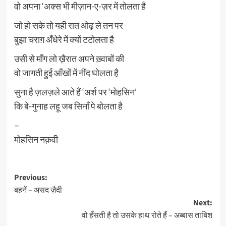
वो अपना ‘अक्स भी मीज़ान-ए-ज़र में तोलता है
जो हो सके तो यही रात ओढ़ ले तन पर
बुझा चराग़ अँधेरे में क्यों टटोलता है
उसी से माँग लो ख़ैरात अपने ख़्वाबों की
वो जागती हुई आँखों में नींद घोलता है
सुना है ज़लज़ले आते हैं ‘अर्श पर ‘मोहसिन’
कि बे-गुनाह लहू जब सिनाँ पे बोलता है
–
मोहसिन नक़वी
Post
Previous:
बहनें – असद ज़ैदी
navigation
Next:
वो हँसती है तो उसके हाथ रोते हैं – अब्बास ताबिश