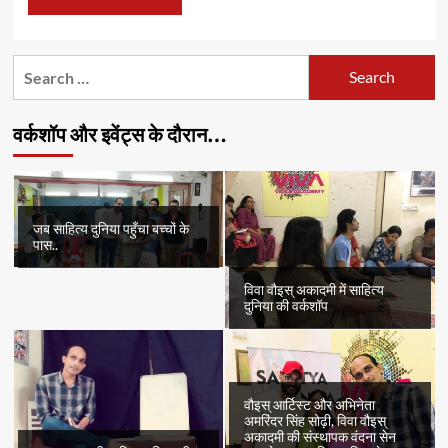
Search
for:
वर्कशॉप और इवेंट्स के दौरान…
जब साहित्य दुनिया पहुँचा बच्चों के
पास..
विवा वौइस् अकादमी में साहित्य
दुनिया की वर्कशॉप
वौइस् आर्टिस्ट और अभिनेता
अमरिंदर सिंह सोढ़ी, विवा वौइस्
अकादमी की संस्थापक वंदना सेन