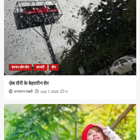
शायर और शेर
शायरी
शेर
ज़ेब ग़ौरी के बेहतरीन शेर
अरग़वान रब्बही
July 7, 2026
0