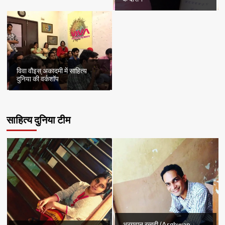
विवा वौइस् अकादमी में साहित्य
दुनिया की वर्कशॉप
साहित्य दुनिया टीम
अरग़वान रब्बही (Arghwan