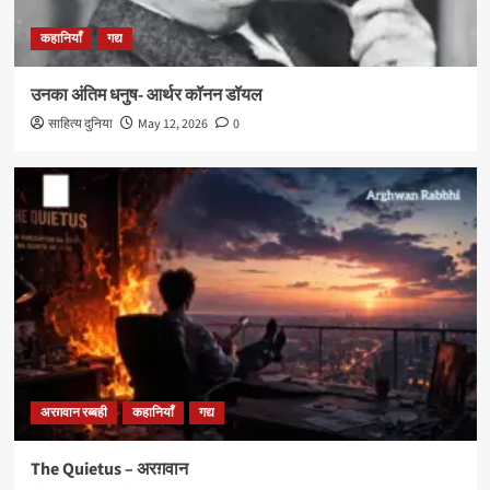
कहानियाँ
गद्य
उनका अंतिम धनुष- आर्थर कॉनन डॉयल
साहित्य दुनिया
May 12, 2026
0
अरग़वान रब्बही
कहानियाँ
गद्य
The Quietus – अरग़वान