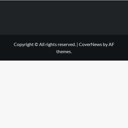
Copyright © All rights reserved.
|
CoverNews
by AF
themes.