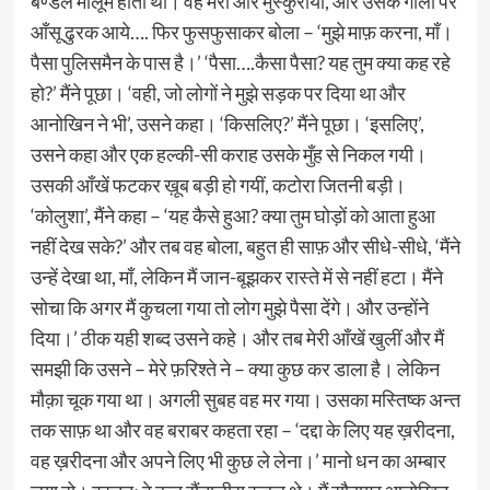
बण्डल मालूम होता था। वह मेरी ओर मुस्कुराया, और उसके गालों पर
आँसू ढुरक आये…. फिर फुसफुसाकर बोला – ‘मुझे माफ़ करना, माँ।
पैसा पुलिसमैन के पास है।’ ‘पैसा….कैसा पैसा? यह तुम क्या कह रहे
हो?’ मैंने पूछा। ‘वही, जो लोगों ने मुझे सड़क पर दिया था और
आनोखिन ने भी’, उसने कहा। ‘किसलिए?’ मैंने पूछा। ‘इसलिए’,
उसने कहा और एक हल्की-सी कराह उसके मुँह से निकल गयी।
उसकी आँखें फटकर ख़ूब बड़ी हो गयीं, कटोरा जितनी बड़ी।
‘कोलुशा’, मैंने कहा – ‘यह कैसे हुआ? क्या तुम घोड़ों को आता हुआ
नहीं देख सके?’ और तब वह बोला, बहुत ही साफ़ और सीधे-सीधे, ‘मैंने
उन्हें देखा था, माँ, लेकिन मैं जान-बूझकर रास्ते में से नहीं हटा। मैंने
सोचा कि अगर मैं कुचला गया तो लोग मुझे पैसा देंगे। और उन्होंने
दिया।’ ठीक यही शब्द उसने कहे। और तब मेरी आँखें खुलीं और मैं
समझी कि उसने – मेरे फ़रिश्ते ने – क्या कुछ कर डाला है। लेकिन
मौक़ा चूक गया था। अगली सुबह वह मर गया। उसका मस्तिष्क अन्त
तक साफ़ था और वह बराबर कहता रहा – ‘दद्दा के लिए यह ख़रीदना,
वह ख़रीदना और अपने लिए भी कुछ ले लेना।’ मानो धन का अम्बार