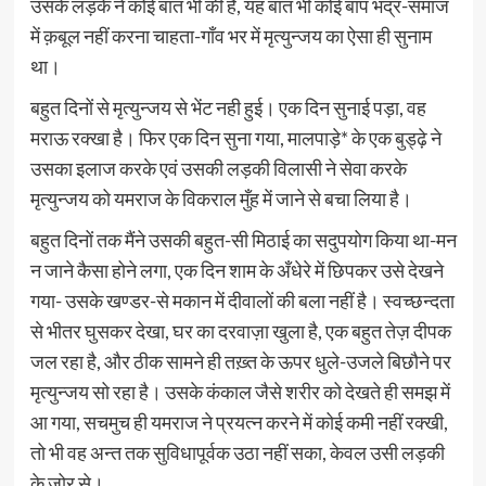
उसके लड़के ने कोई बात भी की है, यह बात भी कोई बाप भद्र-समाज
में क़बूल नहीं करना चाहता-गाँव भर में मृत्युन्जय का ऐसा ही सुनाम
था।
बहुत दिनों से मृत्युन्जय से भेंट नही हुई। एक दिन सुनाई पड़ा, वह
मराऊ रक्खा है। फिर एक दिन सुना गया, मालपाड़े* के एक बुड्ढ़े ने
उसका इलाज करके एवं उसकी लड़की विलासी ने सेवा करके
मृत्युन्जय को यमराज के विकराल मुँह में जाने से बचा लिया है।
बहुत दिनों तक मैंने उसकी बहुत-सी मिठाई का सदुपयोग किया था-मन
न जाने कैसा होने लगा, एक दिन शाम के अँधेरे में छिपकर उसे देखने
गया- उसके खण्डर-से मकान में दीवालों की बला नहीं है। स्वच्छन्दता
से भीतर घुसकर देखा, घर का दरवाज़ा खुला है, एक बहुत तेज़ दीपक
जल रहा है, और ठीक सामने ही तख़्त के ऊपर धुले-उजले बिछौने पर
मृत्युन्जय सो रहा है। उसके कंकाल जैसे शरीर को देखते ही समझ में
आ गया, सचमुच ही यमराज ने प्रयत्न करने में कोई कमी नहीं रक्खी,
तो भी वह अन्त तक सुविधापूर्वक उठा नहीं सका, केवल उसी लड़की
के ज़ोर से।