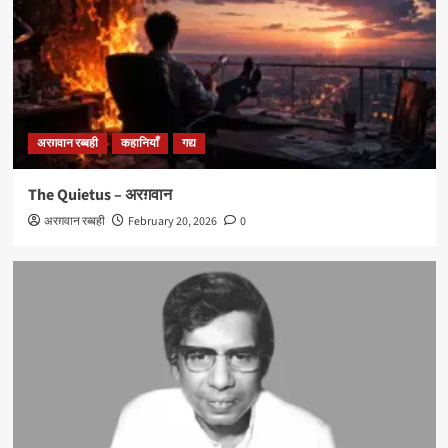
अरग़वान रब्बही
कहानियाँ
गद्य
The Quietus – अरग़वान
अरग़वान रब्बही
February 20, 2026
0