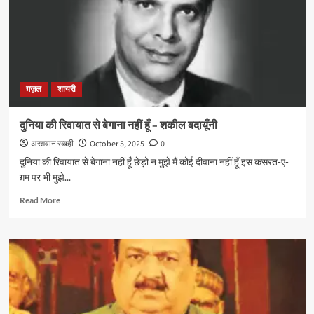
–
परवीन
शाकिर
की
ग़ज़ल
ग़ज़ल
शायरी
दुनिया की रिवायात से बेगाना नहीं हूँ – शकील बदायूँनी
अरग़वान रब्बही
October 5, 2025
0
दुनिया की रिवायात से बेगाना नहीं हूँ छेड़ो न मुझे मैं कोई दीवाना नहीं हूँ इस कसरत-ए-
ग़म पर भी मुझे...
Read
Read More
more
about
दुनिया
की
रिवायात
से
बेगाना
नहीं