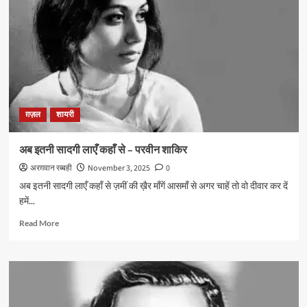
अब
न
मिलेंगे
किसी
से
हम
–
मोमिन
ग़ज़ल
शायरी
ख़ाँ
मोमिन
अब इतनी सादगी लाएँ कहाँ से – परवीन शाकिर
अरग़वान रब्बही
November 3, 2025
0
अब इतनी सादगी लाएँ कहाँ से ज़मीं की ख़ैर माँगें आसमाँ से अगर चाहें तो वो दीवार कर दें
हमें...
Read
Read More
more
about
अब
इतनी
सादगी
लाएँ