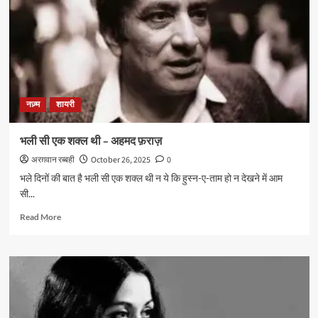
आया
–
नासिर
काज़मी
नज़्म
शायरी
भली सी एक शक्ल थी – अहमद फ़राज़
अरग़वान रब्बही
October 26, 2025
0
भले दिनों की बात है भली सी एक शक्ल थी न ये कि हुस्न-ए-ताम हो न देखने में आम
सी...
Read
Read More
more
about
भली
सी
एक
शक्ल
थी