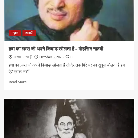
हैं
–
अब्बास
ताबिश
ग़ज़ल
शायरी
हवा का लम्स जो अपने किवाड़ खोलता है – मोहसिन नक़वी
अरग़वान रब्बही
October 5, 2025
0
हवा का लम्स जो अपने किवाड़ खोलता है तो देर तक मिरे घर का सुकूत बोलता है हम
ऐसे ख़ाक-नशीं...
Read
Read More
more
about
हवा
का
लम्स
जो
अपने
किवाड़
खोलता