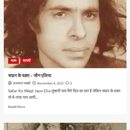
नज़्म
शायरी
सफ़र के वक़्त – जौन एलिया
अरग़वान रब्बही
November 4, 2025
0
Safar Ke Waqt Jaun Elia तुम्हारी याद मिरे दिल का दाग़ है लेकिन सफ़र के वक़्त
तो बे-तरह याद आती...
Read
Read More
more
about
सफ़र
के