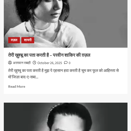
–
अहमद
फ़राज़
ग़ज़ल
शायरी
तेरी ख़ुश्बू का पता करती है – परवीन शाकिर की ग़ज़ल
अरग़वान रब्बही
October 26, 2025
0
तेरी ख़ुश्बू का पता करती है मुझ पे एहसान हवा करती है चूम कर फूल को आहिस्ता से
मो’जिज़ा बाद-ए-सबा...
Read
Read More
more
about
तेरी
ख़ुश्बू
का
पता
करती
है