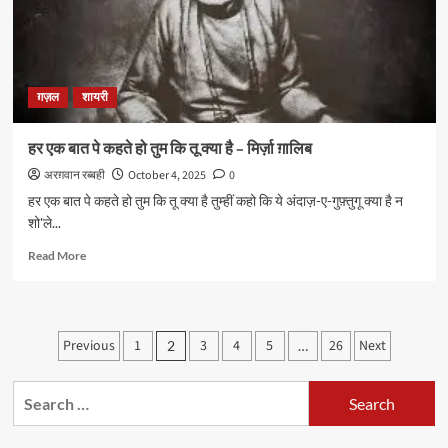
है
–
मोहसिन
नक़वी
ग़ज़ल
शायरी
हर एक बात पे कहते हो तुम कि तू क्या है – मिर्ज़ा ग़ालिब
अरग़वान रब्बही
October 4, 2025
0
हर एक बात पे कहते हो तुम कि तू क्या है तुम्हीं कहो कि ये अंदाज़-ए-गुफ़्तुगू क्या है न
शो'ले...
Read
Read More
more
about
हर
एक
Posts
Previous
1
3
4
5
26
Next
2
…
बात
pagination
पे
कहते
Search
हो
for:
तुम
कि