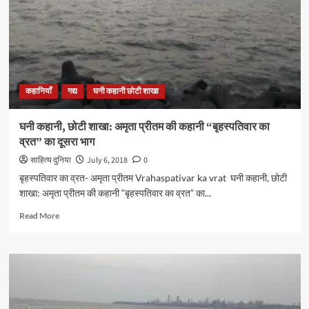
प्रीतम
की
कहानी
“बृहस्पतिवार
का
व्रत”
का
कहानियाँ
गद्य
घनी कहानी छोटी शाखा
अंतिम
भाग
घनी कहानी, छोटी शाखा: अमृता प्रीतम की कहानी “बृहस्पतिवार का
व्रत” का दूसरा भाग
साहित्य दुनिया
July 6, 2018
0
बृहस्पतिवार का व्रत- अमृता प्रीतम Vrahaspativar ka vrat घनी कहानी, छोटी
शाखा: अमृता प्रीतम की कहानी “बृहस्पतिवार का व्रत” का...
Read
Read More
more
about
घनी
कहानी,
छोटी
शाखा:
अमृता