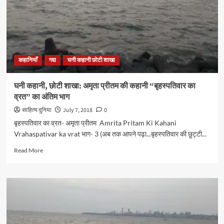
की
कहानी
“यह
कहानी
नहीं”
का
कहानियाँ
गद्य
घनी कहानी छोटी शाखा
पहला
भाग
घनी कहानी, छोटी शाखा: अमृता प्रीतम की कहानी “बृहस्पतिवार का
व्रत” का अंतिम भाग
साहित्य दुनिया
July 7, 2018
0
बृहस्पतिवार का व्रत- अमृता प्रीतम Amrita Pritam Ki Kahani
Vrahaspativar ka vrat भाग- 3 (अब तक आपने पढ़ा...बृहस्पतिवार की छुट्टी...
Read
Read More
more
about
घनी
कहानी,
छोटी
शाखा:
अमृता