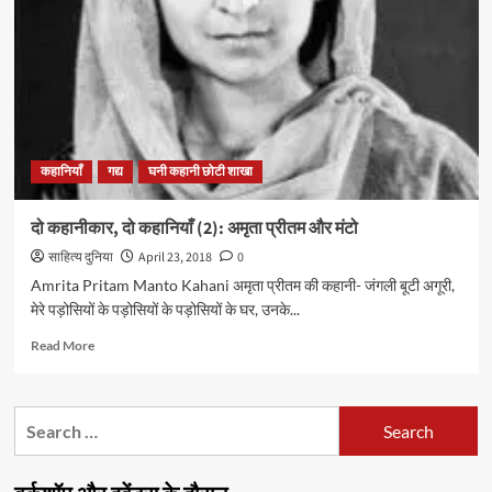
अमृता
प्रीतम
की
कहानी
“बृहस्पतिवार
का
व्रत”
का
कहानियाँ
गद्य
घनी कहानी छोटी शाखा
पहला
भाग
दो कहानीकार, दो कहानियाँ (2): अमृता प्रीतम और मंटो
साहित्य दुनिया
April 23, 2018
0
Amrita Pritam Manto Kahani अमृता प्रीतम की कहानी- जंगली बूटी अगूरी,
मेरे पड़ोसियों के पड़ोसियों के पड़ोसियों के घर, उनके...
Read
Read More
more
about
दो
Search
कहानीकार,
for:
दो
कहानियाँ
(2):