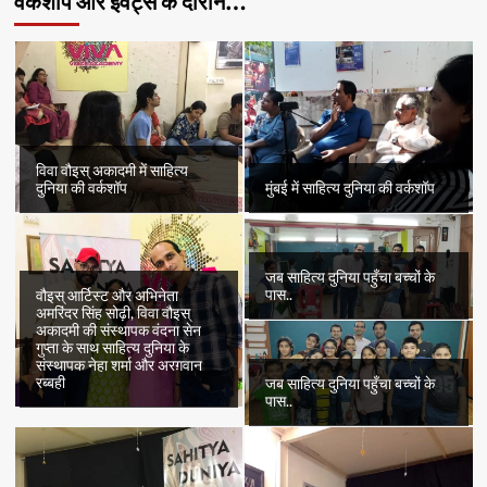
वर्कशॉप और इवेंट्स के दौरान…
अमृता
प्रीतम
और
मंटो
विवा वौइस् अकादमी में साहित्य
दुनिया की वर्कशॉप
मुंबई में साहित्य दुनिया की वर्कशॉप
जब साहित्य दुनिया पहुँचा बच्चों के
पास..
वौइस् आर्टिस्ट और अभिनेता
अमरिंदर सिंह सोढ़ी, विवा वौइस्
अकादमी की संस्थापक वंदना सेन
गुप्ता के साथ साहित्य दुनिया के
संस्थापक नेहा शर्मा और अरग़वान
रब्बही
जब साहित्य दुनिया पहुँचा बच्चों के
पास..