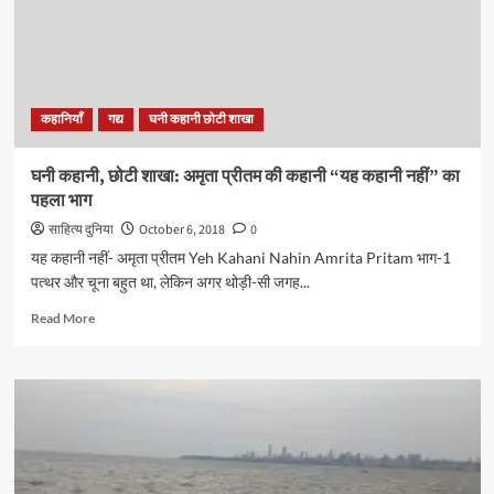
कहानी
“यह
कहानी
नहीं”
का
कहानियाँ
गद्य
घनी कहानी छोटी शाखा
दूसरा
भाग
घनी कहानी, छोटी शाखा: अमृता प्रीतम की कहानी “यह कहानी नहीं” का
पहला भाग
साहित्य दुनिया
October 6, 2018
0
यह कहानी नहीं- अमृता प्रीतम Yeh Kahani Nahin Amrita Pritam भाग-1
पत्थर और चूना बहुत था, लेकिन अगर थोड़ी-सी जगह...
Read
Read More
more
about
घनी
कहानी,
छोटी
शाखा:
अमृता
प्रीतम