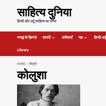
Skip
साहित्य दुनिया
to
content
हिन्दी और उर्दू साहित्य का संगम
ननकू के क़िस्से
शायरी
कविताएँ
गद्य
हिन्दी-उर्
Library
HOME
कोलुशा
कोलुशा