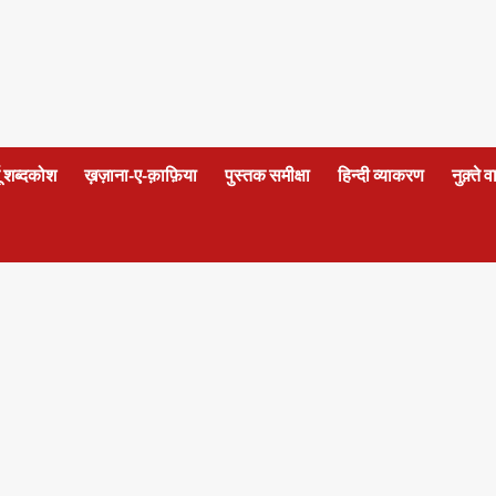
दू शब्दकोश
ख़ज़ाना-ए-क़ाफ़िया
पुस्तक समीक्षा
हिन्दी व्याकरण
नुक़्ते 