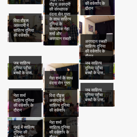
प्रोग्राम के बाद
की वर्कशॉप के
वौइस् अकादमी
ली गयी तस्वीर
दौरान
की संस्थापक
वंदना सेन गुप्ता
के साथ साहित्य
विवा वौइस्
दुनिया के
अकादमी में
संस्थापक नेहा
साहित्य दुनिया
शर्मा और
की वर्कशॉप
अरग़वान रब्बही
अरग़वान रब्बही
साहित्य दुनिया
की वर्कशॉप के
दौरान
जब साहित्य
जब साहित्य
दुनिया पहुँचा
दुनिया पहुँचा
बच्चों के पास..
बच्चों के पास..
नेहा शर्मा के साथ
वंदना सेन गुप्ता
जब साहित्य
दुनिया पहुँचा
नेहा शर्मा
विवा वौइस्
बच्चों के पास..
साहित्य दुनिया
अकादमी में
की वर्कशॉप के
साहित्य दुनिया
दौरान
की वर्कशॉप
नेहा शर्मा
मुंबई में साहित्य
साहित्य दुनिया
दुनिया की
की वर्कशॉप के