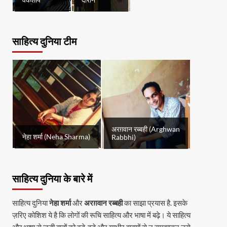
वर्कशॉप
दौरान
साहित्य दुनिया टीम
अरग़वान रब्बही (Arghwan
नेहा शर्मा (Neha Sharma)
Rabbhi)
साहित्य दुनिया के बारे में
साहित्य दुनिया
नेहा शर्मा
और
अरग़वान रब्बही
का साझा प्रयास है. इसके
ज़रिए कोशिश ये है कि लोगों की रूचि साहित्य और भाषा में बढ़े। ये साहित्य
और भाषा से जुड़ी बातों को बड़े-बड़े और गम्भीर वाक्यों से न समझाकर उसे