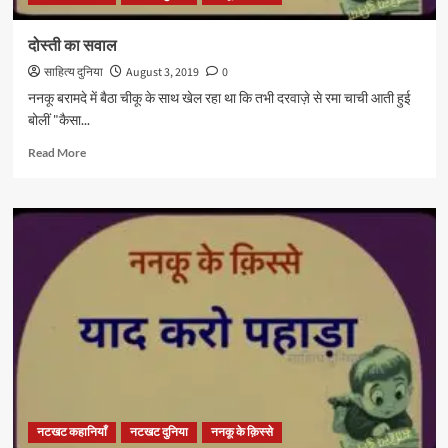
दोस्ती का सवाल
साहित्य दुनिया
August 3, 2019
0
ननकू बरामदे में बैठा चीकू के साथ खेल रहा था कि तभी दरवाज़े से रमा चाची आती हुई
बोलीं "कैसा...
Read
Read More
more
about
दोस्ती
का
सवाल
नटखट कहानियाँ
नटखट दुनिया
ननकू के क़िस्से