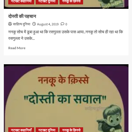
नटखट कहानियाँ
नटखट दुनिया
ननकू के क़िस्से
दोस्ती की पहचान
साहित्य दुनिया
August 4, 2019
0
ननकू सोच में डूबा हुआ था कि रसगुल्ला उसके पास आया..ननकू तो सोच ही रहा था कि
रसगुल्ला ने उसके...
Read
Read More
more
about
दोस्ती
की
पहचान
नटखट कहानियाँ
नटखट दुनिया
ननकू के क़िस्से