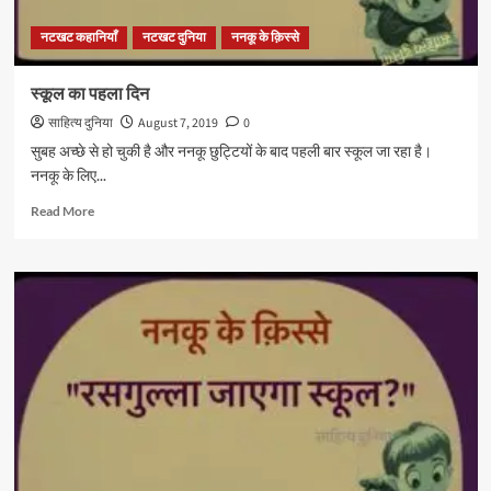
नटखट कहानियाँ
नटखट दुनिया
ननकू के क़िस्से
स्कूल का पहला दिन
साहित्य दुनिया
August 7, 2019
0
सुबह अच्छे से हो चुकी है और ननकू छुट्टियों के बाद पहली बार स्कूल जा रहा है।
ननकू के लिए...
Read
Read More
more
about
स्कूल
का
पहला
दिन