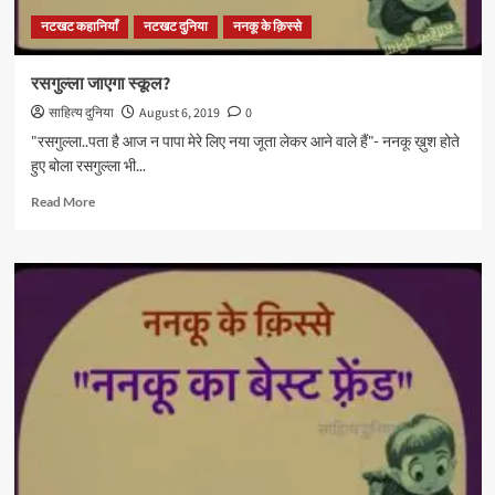
नटखट कहानियाँ
नटखट दुनिया
ननकू के क़िस्से
रसगुल्ला जाएगा स्कूल?
साहित्य दुनिया
August 6, 2019
0
"रसगुल्ला..पता है आज न पापा मेरे लिए नया जूता लेकर आने वाले हैं"- ननकू ख़ुश होते
हुए बोला रसगुल्ला भी...
Read
Read More
more
about
रसगुल्ला
जाएगा
स्कूल?