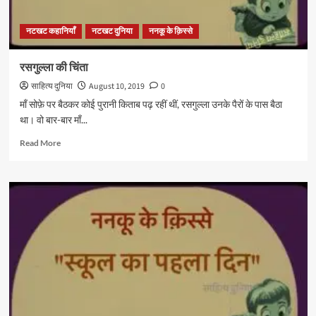
नटखट कहानियाँ
नटखट दुनिया
ननकू के क़िस्से
रसगुल्ला की चिंता
साहित्य दुनिया
August 10, 2019
0
माँ सोफ़े पर बैठकर कोई पुरानी किताब पढ़ रहीं थीं, रसगुल्ला उनके पैरों के पास बैठा
था। वो बार-बार माँ...
Read
Read More
more
about
रसगुल्ला
की
चिंता