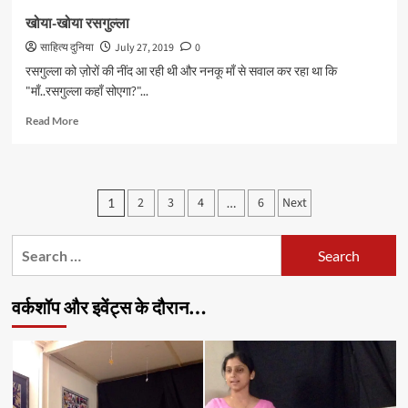
खोया-खोया रसगुल्ला
साहित्य दुनिया
July 27, 2019
0
रसगुल्ला को ज़ोरों की नींद आ रही थी और ननकू माँ से सवाल कर रहा था कि
"माँ..रसगुल्ला कहाँ सोएगा?"...
Read
Read More
more
about
खोया-
खोया
Posts
2
3
4
6
Next
1
…
रसगुल्ला
pagination
Search
for:
वर्कशॉप और इवेंट्स के दौरान…