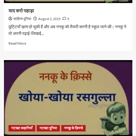
याद करो पहाड़ा
साहित्य दुनिया
August 2, 2019
0
छुट्टियाँ ख़त्म हो चुकी हैं और अब ननकू को तैयारी करनी है स्कूल जाने की। ननकू ने
तो अपनी पढ़ाई-लिखाई...
Read
Read More
more
about
याद
करो
पहाड़ा
नटखट कहानियाँ
नटखट दुनिया
ननकू के क़िस्से