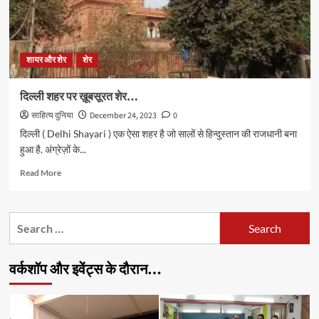
शायर और शेर
शेर
दिल्ली शहर पर ख़ूबसूरत शेर…
साहित्य दुनिया
December 24, 2023
0
दिल्ली ( Delhi Shayari ) एक ऐसा शहर है जो सालों से हिन्दुस्तान की राजधानी बना
हुआ है. अंग्रेज़ों के...
Read
Read More
more
about
दिल्ली
Search
शहर
for:
पर
ख़ूबसूरत
वर्कशॉप और इवेंट्स के दौरान…
शेर…