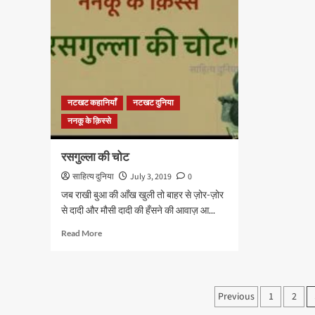
दवाई
नटखट कहानियाँ
नटखट दुनिया
ननकू के क़िस्से
रसगुल्ला की चोट
साहित्य दुनिया
July 3, 2019
0
जब राखी बुआ की आँख खुली तो बाहर से ज़ोर-ज़ोर
से दादी और मौसी दादी की हँसने की आवाज़ आ...
Read
Read More
more
about
रसगुल्ला
की
Posts
Previous
1
2
चोट