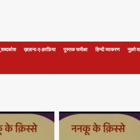
दू शब्दकोश
ख़ज़ाना-ए-क़ाफ़िया
पुस्तक समीक्षा
हिन्दी व्याकरण
नुक़्ते 