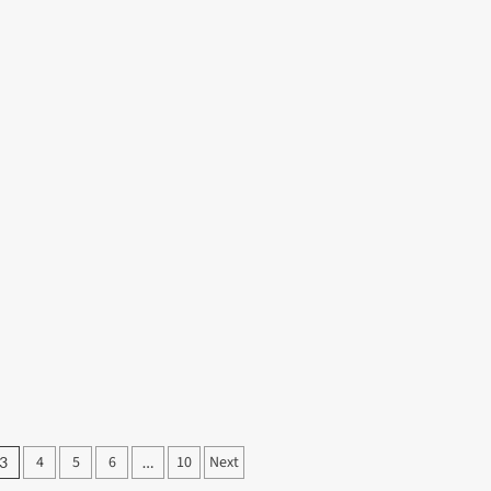
4
5
6
10
Next
3
…