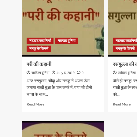
है?”
नटखट कहानियाँ
नटखट दुनिया
नटखट कहानिया
ननकू के क़िस्से
ननकू के क़िस्से
परी की कहानी
रसगुल्ला की 
साहित्य दुनिया
July 6, 2019
0
साहित्य दुनिया
आज रसगुल्ला, चीकू और ननकू ने अपना डेरा
जैसे ही ननकू, र
जमाया राखी बुआ के पास कमरे में..पापा तो दोनों
राखी बुआ के साथ 
चाचा के साथ...
को...
Read
Rea
Read More
Read More
more
mor
about
abo
परी
रसगु
की
की
कहानी
कड़व