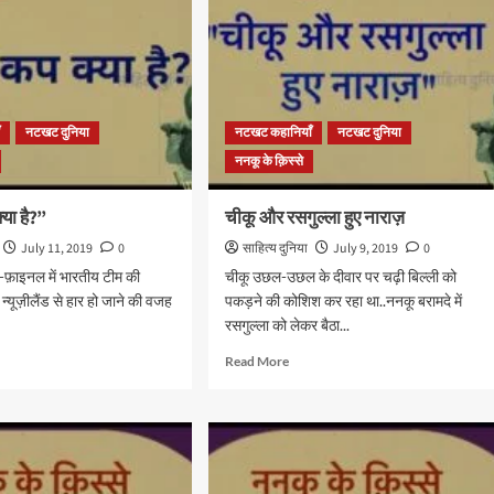
ँ
नटखट दुनिया
नटखट कहानियाँ
नटखट दुनिया
ननकू के क़िस्से
क्या है?”
चीकू और रसगुल्ला हुए नाराज़
July 11, 2019
0
साहित्य दुनिया
July 9, 2019
0
ी-फ़ाइनल में भारतीय टीम की
चीकू उछल-उछल के दीवार पर चढ़ी बिल्ली को
ं न्यूज़ीलैंड से हार हो जाने की वजह
पकड़ने की कोशिश कर रहा था..ननकू बरामदे में
रसगुल्ला को लेकर बैठा...
d
Read
Read More
e
more
ut
about
चीकू
और
रसगुल्ला
हुए