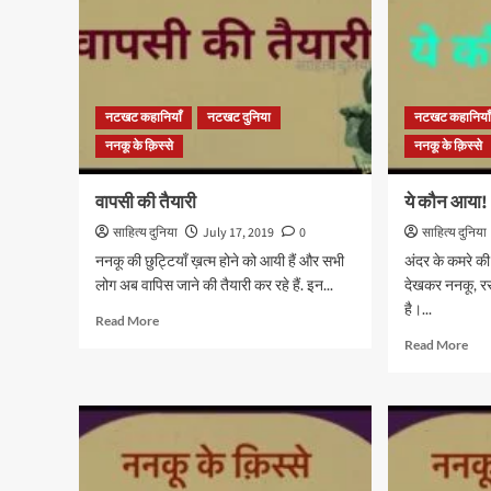
नटखट कहानियाँ
नटखट दुनिया
नटखट कहानिया
ननकू के क़िस्से
ननकू के क़िस्से
वापसी की तैयारी
ये कौन आया!
साहित्य दुनिया
July 17, 2019
0
साहित्य दुनिया
ननकू की छुट्टियाँ ख़त्म होने को आयी हैं और सभी
अंदर के कमरे की
लोग अब वापिस जाने की तैयारी कर रहे हैं. इन...
देखकर ननकू, रस
है।...
Read
Read More
more
Rea
Read More
about
mor
वापसी
abo
की
ये
तैयारी
कौन
आया