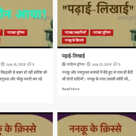
ँ
नटखट दुनिया
नटखट कहानियाँ
नटखट दुनिया
ननकू के क़िस्से
पढ़ाई-लिखाई
July 16, 2019
0
साहित्य दुनिया
July 15, 2019
0
 खिड़की से बाहर हो रही बारिश को
ननकू और रसगुल्ला बरामदे में बैठे हुए थे पास ही बैठीं
गुल्ला और चीकू मस्ती कर रहे
थीं दोनों दादियाँ। ननकू के पास उसकी कॉपी थी...
Read
Read More
more
d
about
e
पढ़ाई-
ut
लिखाई
!