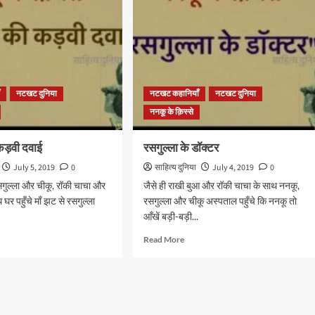
नाराज़
ँ
नटखट दुनिया
नटखट कहानियाँ
नटखट दुनिया
ननकू के क़िस्से
कड़वी दवाई
रसगुल्ला के डॉक्टर
July 5, 2019
0
साहित्य दुनिया
July 4, 2019
0
सगुल्ला और चीकू, रॉकी चाचा और
जैसे ही राखी बुआ और रॉकी चाचा के साथ ननकू,
घर पहुँचे माँ झट से रसगुल्ला
रसगुल्ला और चीकू अस्पताल पहुँचे कि ननकू तो
आँखें बड़ी-बड़ी...
d
Read
Read More
e
more
ut
about
ल्ला
रसगुल्ला
के
ी
डॉक्टर