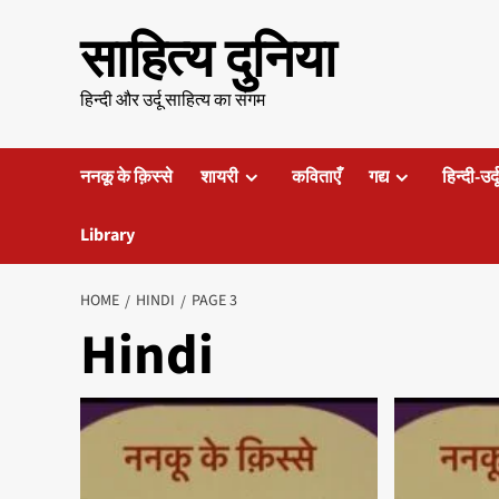
Skip
साहित्य दुनिया
to
content
हिन्दी और उर्दू साहित्य का संगम
ननकू के क़िस्से
शायरी
कविताएँ
गद्य
हिन्दी-उर्
Library
HOME
HINDI
PAGE 3
Hindi