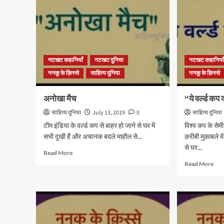
नटखट कहानियाँ
नटखट दुनिया
नटखट कहानिया
ननकू के क़िस्से
साहित्य दुनिया
ननकू के क़िस्से
अनोखा मैच
“ये वर्ल्ड कप 
साहित्य दुनिया
July 13, 2019
0
साहित्य दुनिया
टीम इंडिया के वर्ल्ड कप से बाहर हो जाने से घर में
विश्व कप के सेम
सभी दुखी हैं और अचानक बदले माहौल से...
क़रीबी मुक़ाबले मे
से घर...
Read
Read More
more
Rea
Read More
about
mor
अनोखा
abo
मैच
“ये
वर्ल्ड
कप
क्या