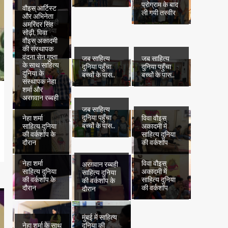
प्रोग्राम के बाद
वौइस् आर्टिस्ट
ली गयी तस्वीर
और अभिनेता
अरग़वान रब्बही
अमरिंदर सिंह
साहित्य दुनिया
सोढ़ी, विवा
की वर्कशॉप के
वौइस् अकादमी
दौरान
की संस्थापक
वंदना सेन गुप्ता
जब साहित्य
जब साहित्य
के साथ साहित्य
दुनिया पहुँचा
दुनिया पहुँचा
दुनिया के
बच्चों के पास..
बच्चों के पास..
संस्थापक नेहा
शर्मा और
अरग़वान रब्बही
जब साहित्य
दुनिया पहुँचा
नेहा शर्मा
विवा वौइस्
बच्चों के पास..
साहित्य दुनिया
अकादमी में
की वर्कशॉप के
साहित्य दुनिया
दौरान
की वर्कशॉप
नेहा शर्मा
विवा वौइस्
अरग़वान रब्बही
साहित्य दुनिया
अकादमी में
साहित्य दुनिया
की वर्कशॉप के
साहित्य दुनिया
की वर्कशॉप के
दौरान
की वर्कशॉप
दौरान
मुंबई में साहित्य
नेहा शर्मा के साथ
दुनिया की