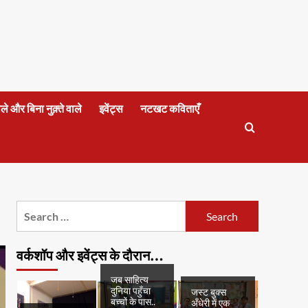
वाले और बिना नुक़्ते वाले
इवेंट्स
नटखट कविताएँ
Search
for:
वर्कशॉप और इवेंट्स के दौरान…
जब साहित्य
दुनिया पहुँचा
जस्ट बुक्स
बच्चों के पास..
अँधेरी में एक