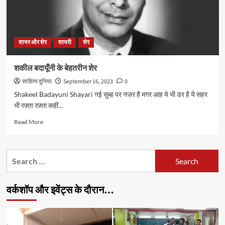
शायर और शेर
शायरी
शेर
शकील बदायूँनी के बेहतरीन शेर
साहित्य दुनिया
September 16, 2023
0
Shakeel Badayuni Shayari नई सुब्ह पर नज़र है मगर आह ये भी डर है ये सहर
भी रफ़्ता रफ़्ता कहीं...
Read
Read More
more
about
शकील
Search
बदायूँनी
for:
के
बेहतरीन
वर्कशॉप और इवेंट्स के दौरान…
शेर