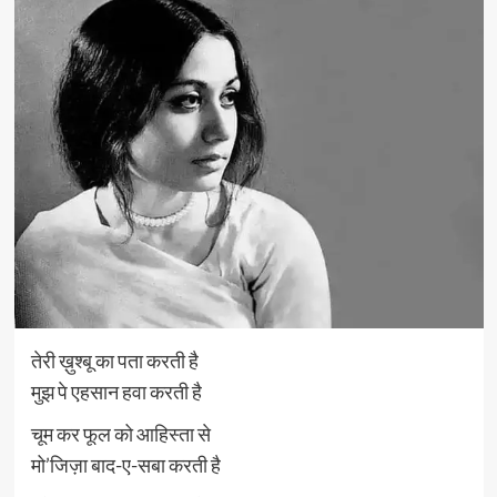
तेरी ख़ुश्बू का पता करती है
मुझ पे एहसान हवा करती है
चूम कर फूल को आहिस्ता से
मो’जिज़ा बाद-ए-सबा करती है