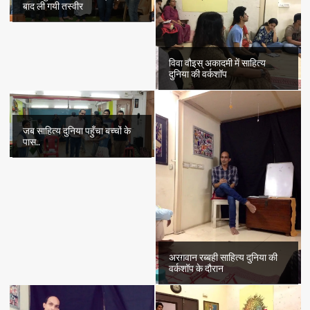
बाद ली गयी तस्वीर
विवा वौइस् अकादमी में साहित्य
दुनिया की वर्कशॉप
जब साहित्य दुनिया पहुँचा बच्चों के
पास..
अरग़वान रब्बही साहित्य दुनिया की
वर्कशॉप के दौरान