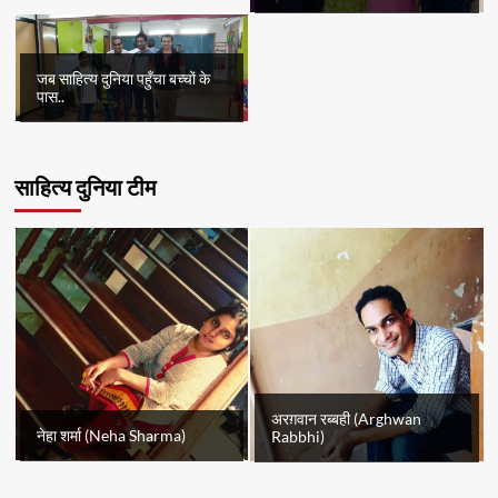
जब साहित्य दुनिया पहुँचा बच्चों के
पास..
साहित्य दुनिया टीम
अरग़वान रब्बही (Arghwan
नेहा शर्मा (Neha Sharma)
Rabbhi)