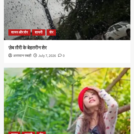
शायर और शेर
शायरी
शेर
ज़ेब ग़ौरी के बेहतरीन शेर
अरग़वान रब्बही
July 7, 2026
0