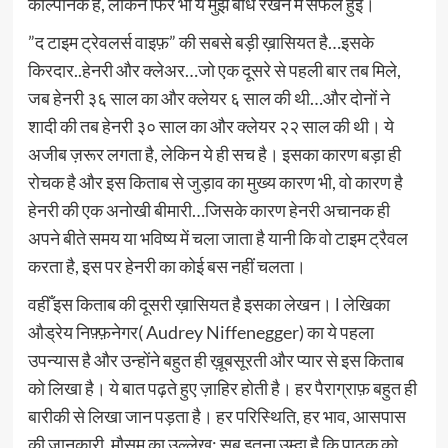
काल्पनिक है, लेकिन फिर भी ये मुझे बांधे रखने में सफल हुई।
”द टाइम ट्रेवलर्स वाइफ़” की सबसे बड़ी ख़ासियत है…इसके
किरदार..हेनरी और क्लेअर…जो एक दूसरे से पहली बार तब मिले,
जब हेनरी ३६ साल का और क्लेयर ६ साल की थी…और दोनों ने
शादी की तब हेनरी ३० साल का और क्लेयर २२ साल की थी। ये
अजीब ज़रूर लगता है, लेकिन ये ही सच है। इसका कारण बड़ा ही
रोचक है और इस किताब से जुड़ाव का मुख्य कारण भी, वो कारण है
हेनरी की एक अनोखी बीमारी…जिसके कारण हेनरी अचानक ही
अपने बीते समय या भविष्य में चला जाता है यानी कि वो टाइम ट्रैवल
करता है, इस पर हेनरी का कोई बस नहीं चलता।
वहीँ इस किताब की दूसरी ख़ासियत है इसका लेखन। l लेखिका
औड्रेय निफ़्फ़नेगर( Audrey Niffenegger) का ये पहला
उपन्यास है और उन्होंने बहुत ही ख़ूबसूरती और प्यार से इस किताब
को लिखा है। ये बात पढ़ते हुए ज़ाहिर होती है। हर पैराग्राफ़ बहुत ही
बारीकी से लिखा जान पड़ता है। हर परिस्थिति, हर भाव, आसपास
की जानकारी, मौसम का उल्लेख; सब इतना उम्दा है कि पाठक को