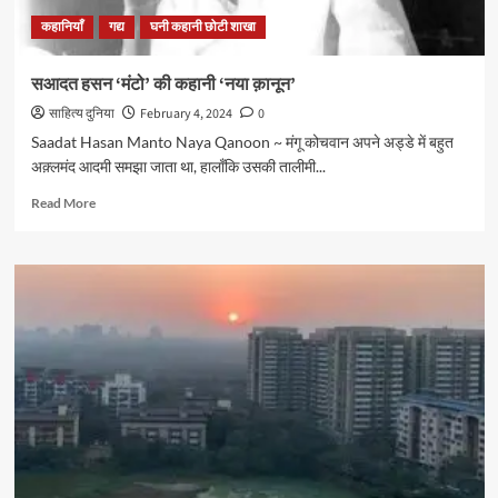
कहानियाँ
गद्य
घनी कहानी छोटी शाखा
सआदत हसन ‘मंटो’ की कहानी ‘नया क़ानून’
साहित्य दुनिया
February 4, 2024
0
Saadat Hasan Manto Naya Qanoon ~ मंगू कोचवान अपने अड्डे में बहुत
अक़्लमंद आदमी समझा जाता था, हालाँकि उसकी तालीमी...
Read
Read More
more
about
सआदत
हसन
‘मंटो’
की
कहानी
‘नया
क़ानून’