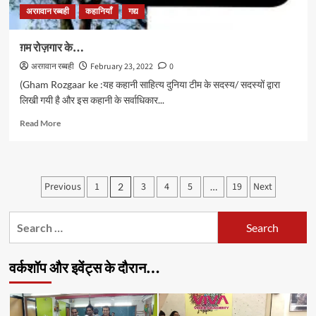
अरग़वान रब्बही
कहानियाँ
गद्य
ग़म रोज़गार के…
अरग़वान रब्बही
February 23, 2022
0
(Gham Rozgaar ke :यह कहानी साहित्य दुनिया टीम के सदस्य/ सदस्यों द्वारा
लिखी गयी है और इस कहानी के सर्वाधिकार...
Read
Read More
more
about
ग़म
रोज़गार
Posts
Previous
1
3
4
5
19
Next
2
…
के…
pagination
Search
for:
वर्कशॉप और इवेंट्स के दौरान…