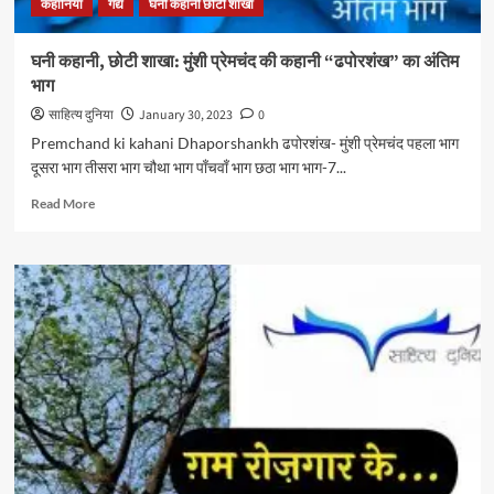
कहानियाँ
गद्य
घनी कहानी छोटी शाखा
घनी कहानी, छोटी शाखा: मुंशी प्रेमचंद की कहानी “ढपोरशंख” का अंतिम
भाग
साहित्य दुनिया
January 30, 2023
0
Premchand ki kahani Dhaporshankh ढपोरशंख- मुंशी प्रेमचंद पहला भाग
दूसरा भाग तीसरा भाग चौथा भाग पाँचवाँ भाग छठा भाग भाग-7...
Read
Read More
more
about
घनी
कहानी,
छोटी
शाखा:
मुंशी
प्रेमचंद
की
कहानी
“ढपोरशंख”
का
अंतिम
भाग