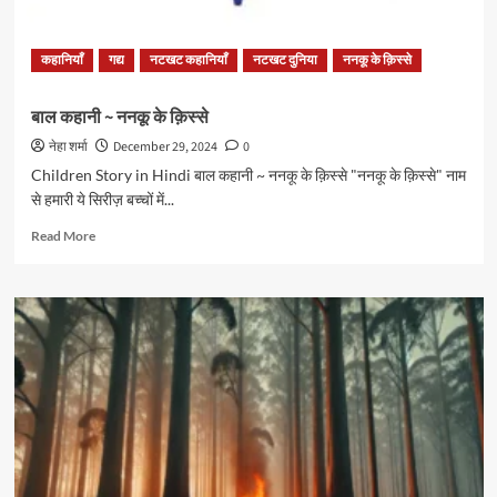
कहानियाँ
गद्य
नटखट कहानियाँ
नटखट दुनिया
ननकू के क़िस्से
बाल कहानी ~ ननकू के क़िस्से
नेहा शर्मा
December 29, 2024
0
Children Story in Hindi बाल कहानी ~ ननकू के क़िस्से "ननकू के क़िस्से" नाम
से हमारी ये सिरीज़ बच्चों में...
Read
Read More
more
about
बाल
कहानी
~
ननकू
के
क़िस्से