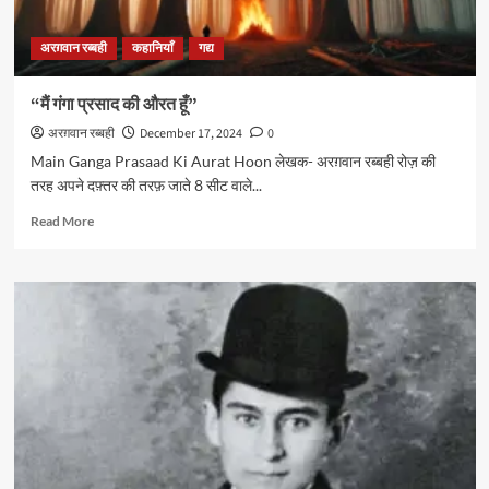
अरग़वान रब्बही
कहानियाँ
गद्य
“मैं गंगा प्रसाद की औरत हूँ”
अरग़वान रब्बही
December 17, 2024
0
Main Ganga Prasaad Ki Aurat Hoon लेखक- अरग़वान रब्बही रोज़ की
तरह अपने दफ़्तर की तरफ़ जाते 8 सीट वाले...
Read
Read More
more
about
“मैं
गंगा
प्रसाद
की
औरत
हूँ”