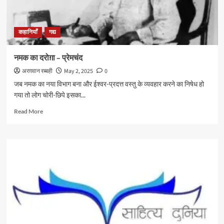
कहानियाँ
गद्य
नमक का दरोग़ा – प्रेमचंद
अरग़वान रब्बही
May 2, 2025
0
जब नमक का नया विभाग बना और ईश्वर-प्रदत्त वस्तु के व्यवहार करने का निषेध हो
गया तो लोग चोरी-छिपे इसका...
Read
Read More
more
about
नमक
का
दरोग़ा
–
प्रेमचंद