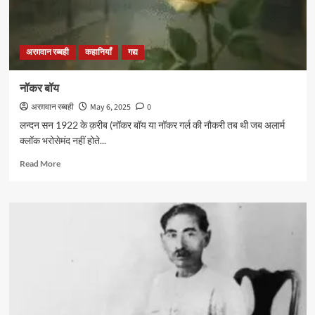
अरग़वान रब्बही
कहानियाँ
गद्य
नॉकर बॉय
अरग़वान रब्बही
May 6, 2025
0
लन्दन सन 1922 के क़रीब (नॉकर बॉय या नॉकर गर्ल की नौकरी तब थी जब अलार्म
क्लॉक भरोसेमंद नहीं होते...
Read
Read More
more
about
नॉकर
बॉय